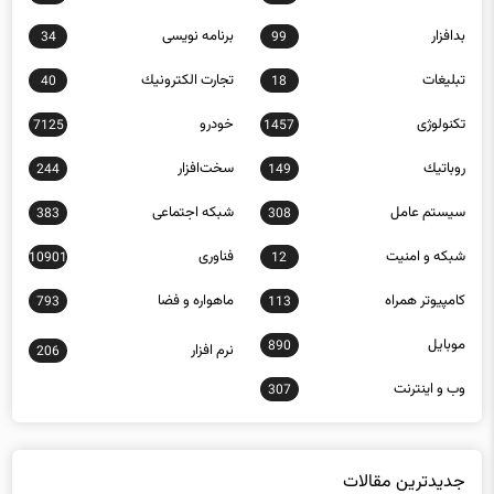
بدافزار
برنامه نويسی
34
99
تبلیغات
تجارت الكترونيك
40
18
تکنولوژی
خودرو
7125
1457
روباتيك
سخت‌افزار
244
149
سيستم عامل
شبكه اجتماعی
383
308
شبكه و امنيت
فناوری
10901
12
كامپيوتر همراه
ماهواره و فضا
793
113
موبايل
890
نرم افزار
206
وب و اينترنت
307
جدیدترین مقالات