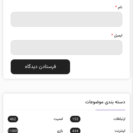
نام
*
ایمیل
*
دسته بندی موضوعات
ارتباطات
امنيت
462
153
اينترنت
بازی
11005
434