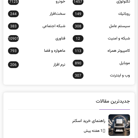
سيستم عامل
شبكه اجتماعی
383
308
شبكه و امنيت
فناوری
10901
12
كامپيوتر همراه
ماهواره و فضا
793
113
موبايل
890
نرم افزار
206
وب و اينترنت
307
جدیدترین مقالات
راهنمای خرید اسکنر
1 هفته پیش
تحلیل عملکرد رم‌های 128 گیگابایت در بارهای سنگین