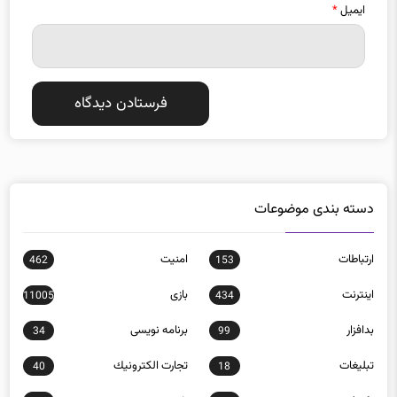
دسته بندی موضوعات
ارتباطات
امنيت
462
153
اينترنت
بازی
11005
434
بدافزار
برنامه نويسی
34
99
تبلیغات
تجارت الكترونيك
40
18
تکنولوژی
خودرو
7125
1457
روباتيك
سخت‌افزار
244
149