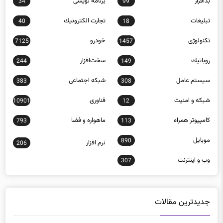
تبلیغات
تجارت الكترونيك
40
18
تکنولوژی
خودرو
7125
1457
روباتيك
سخت‌افزار
244
149
سيستم عامل
شبكه اجتماعی
383
308
شبكه و امنيت
فناوری
10901
12
كامپيوتر همراه
ماهواره و فضا
793
113
موبايل
890
نرم افزار
206
وب و اينترنت
307
جدیدترین مقالات
راهنمای خرید اسکنر