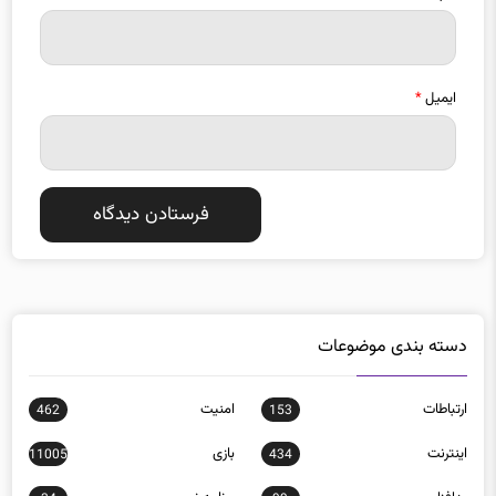
ایمیل
*
دسته بندی موضوعات
ارتباطات
امنيت
462
153
اينترنت
بازی
11005
434
بدافزار
برنامه نويسی
34
99