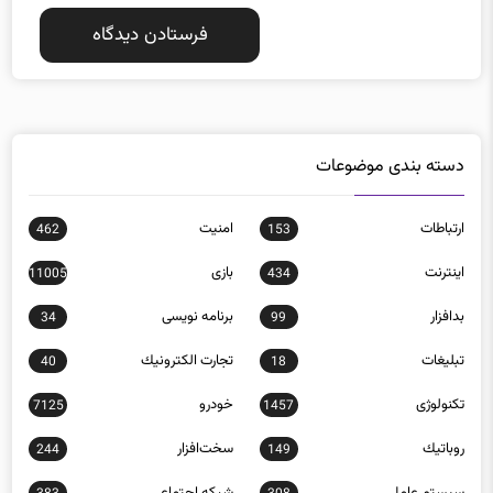
دسته بندی موضوعات
ارتباطات
امنيت
462
153
اينترنت
بازی
11005
434
بدافزار
برنامه نويسی
34
99
تبلیغات
تجارت الكترونيك
40
18
تکنولوژی
خودرو
7125
1457
روباتيك
سخت‌افزار
244
149