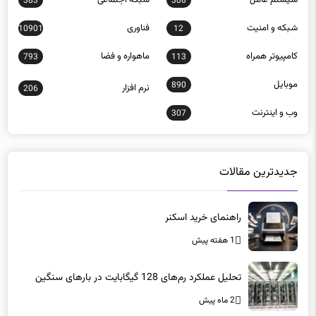
سيستم عامل
شبكه اجتماعی
383
308
شبكه و امنيت
فناوری
10901
12
كامپيوتر همراه
ماهواره و فضا
793
113
موبايل
890
نرم افزار
206
وب و اينترنت
307
جدیدترین مقالات
راهنمای خرید اسکنر
1 هفته پیش
تحلیل عملکرد رم‌های 128 گیگابایت در بارهای سنگین
2 ماه پیش