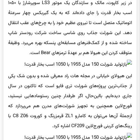
در زیر کاپوت، مالک و سازندگان یک موتور LS3 سوپرشارژ با ۱۰۵۰
اسب بخار قدرت را جای داده‌اند که به یک گیربکس چهار سرعتهٔ
اتوماتیک متصل است تا نیروی عظیم خود را به چرخ‌های عقب انتقال
دهد. این شورلت جذاب روی شاسی ساخت شرکت رودستر شاپ
ساخته شده و از کمک‌فنرهای مسابقه‌ای پنسکه بهره می‌برد. وظیفهٔ
متوقف کردن این هیولا هم بر عهدهٔ ترمزهای Bear است.
این هیولای خیابانی در مجله هات راد معرفی شده و بدون شک یکی
از جذاب‌ترین پروژه‌های شورلت تری فایو است که تاکنون در سال
جاری دیده‌ایم. بااین‌حال، اگر طرفدار چنین رستومادهایی نیستید،
فورج‌لاین همچنین به تجهیز شورلت‌های مدرن هم می‌پردازد که
ازجملهٔ آن‌ها می‌توان به کامارو ZL1 قرمزرنگ و کوروت C8 Z06 با
رینگ‌های کربنی فورج‌لاین CF209 اشاره کرد.