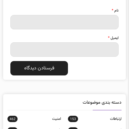
نام
*
ایمیل
*
دسته بندی موضوعات
ارتباطات
امنيت
462
153
اينترنت
بازی
11005
434