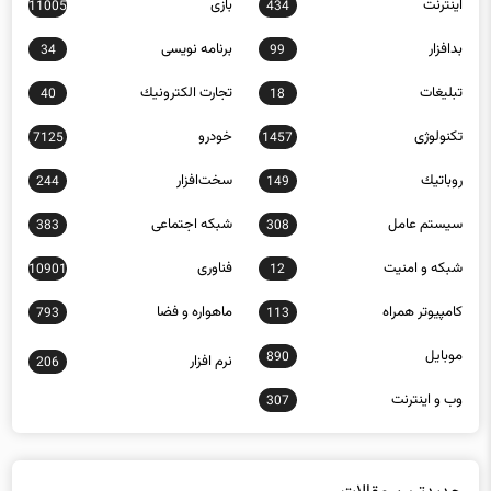
بدافزار
برنامه نويسی
34
99
تبلیغات
تجارت الكترونيك
40
18
تکنولوژی
خودرو
7125
1457
روباتيك
سخت‌افزار
244
149
سيستم عامل
شبكه اجتماعی
383
308
شبكه و امنيت
فناوری
10901
12
كامپيوتر همراه
ماهواره و فضا
793
113
موبايل
890
نرم افزار
206
وب و اينترنت
307
جدیدترین مقالات