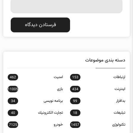
دسته بندی موضوعات
ارتباطات
امنيت
462
153
اينترنت
بازی
11005
434
بدافزار
برنامه نويسی
34
99
تبلیغات
تجارت الكترونيك
40
18
تکنولوژی
خودرو
7125
1457