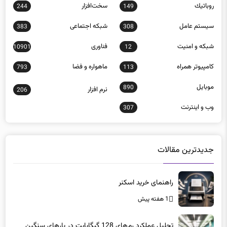
روباتيك
سخت‌افزار
244
149
سيستم عامل
شبكه اجتماعی
383
308
شبكه و امنيت
فناوری
10901
12
كامپيوتر همراه
ماهواره و فضا
793
113
موبايل
890
نرم افزار
206
وب و اينترنت
307
جدیدترین مقالات
راهنمای خرید اسکنر
1 هفته پیش
تحلیل عملکرد رم‌های 128 گیگابایت در بارهای سنگین