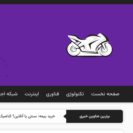
صفحه نخست
تکنولوژی
فناوری
اينترنت
شبكه اجت
خرید بیمه:
برترین عناوین خبری