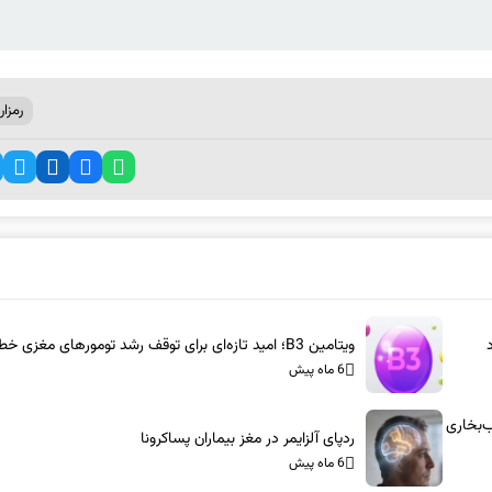
رمزار
ویتامین B3؛ امید تازه‌ای برای توقف رشد تومورهای مغزی خطرناک
6 ماه پیش
س-آام‌جی: شاسی‌بلندهای ۱۰۰۰ اسب‌بخاری
ردپای آلزایمر در مغز بیماران پساکرونا
6 ماه پیش