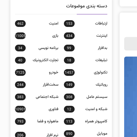
دسته بندی موضوعات
ارتباطات
امنيت
462
153
اينترنت
بازی
11005
434
بدافزار
برنامه نويسی
34
99
تبلیغات
تجارت الكترونيك
40
18
تکنولوژی
خودرو
7125
1457
روباتيك
سخت‌افزار
244
149
سيستم عامل
شبكه اجتماعی
383
308
شبكه و امنيت
فناوری
10901
12
كامپيوتر همراه
ماهواره و فضا
793
113
موبايل
890
نرم افزار
206