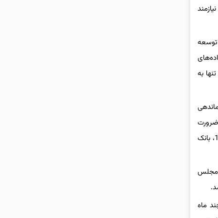
یازمند
 توسعه
ده‌های
نها به
انحصاری ساماندهی
 ضرورت
تسریع در انتظام بخشی به کسب و کارهای فعال در حوزه رمزپول و در راستای تاکیدات ریاست جمهور طی نامه شماره 176122 مورخ 1403/11/15، بانک
ء(13) و (14) بند(الف) و تبصره(1) ماده (4) و مفاد مقرر در ماده (59) قانون بانک مرکزی جمهوری اسلامی ایران مصوب 30/03/1402 مجلس
د.
ند ماه