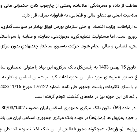
حفاظت از داده و محرمانگی اطلاعات، بخشی از چارچوب کلان حکمرانی مالی و ن
حیت اصلی نهادهای مالی و قضایی، نه فناورانه صرف، قرار دارد.
ت ارتباطات، وزارت اقتصاد، و حتی سازمان بورس اوراق بهادار در سیاست‌گذاری،
روری است. اما مسئولیت تنظیم‌گری، مجوزدهی، نظارت، و مقابله با سوءاستفا
نیتی، قضایی و مالی انجام شود. حرکت به‌سوی ساختار چندنهادیِ بدون مرکز، ت
در پایان تاکید بر این نکته ضروری است که رئیس‌جمهور محترم نیز در تاریخ 15 بهمن 1403 به رئیس‌کل بانک مرکزی، این نهاد را متولی 
بلاغ دستورالعمل‌های مورد نیاز این حوزه اعلام کرد. بر همین اساس و نظر به
م فعالان این حوزه نیز در ماه‌های گذشته انجام گرفته است.
به استناد اجزا
 حوزه رمزپول ها (رمزارزها) بر عهده بانک مرکزی جمهوری اسلامی ایران می باش
ل‌ها (رمزارزها)، هیچگونه مجوز فعالیتی از این بانک اخذ ننموده اند؛ طی چ