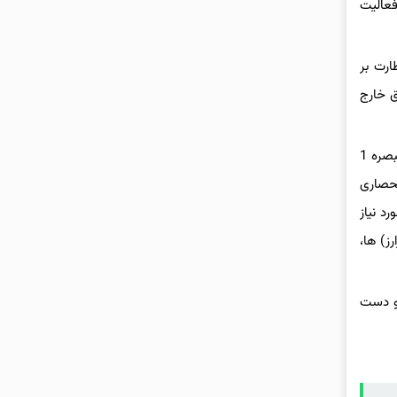
فعالیت
ی نظارت بر
ق خارج
مسعود پزشکیان رئیس جمهوری اسلامی ایران 15 بهمن 1403 در نامه‌ای به رئیس‌کل بانک مرکزی تاکید کرد: به استناد اجزاء 13 و 14 بند الف و تبصره 1
زی، متولی انحصاری
د نیاز
ز) ها،
 و دست