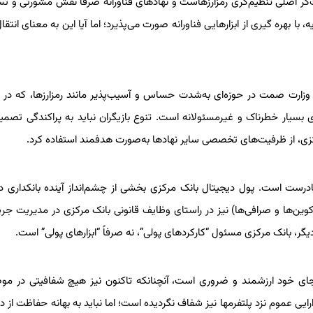
دایت‌گر اصلی تنظیم‌گری رمزارزهاست و نهادهای فناورانه صرفاً نقش مشورتی و تس
با بهره گیری از ابزارهایی فناورانه صورت می‌پذیرد؛ اما آیا این به معنای انتق
 وزارت صمت در حوزه‌ای به‌شدت حساس و آسیب‌پذیر مانند رمزارزها، که د
ی بسیار خطرناک و غیرمسئولانه است. تنوع بازیگران نباید به پراکندگی تصمی
کزی، از ظرفیت‌های تخصصی سایر نهادها به‌صورت هدفمند استفاده کرد.
بانک مرکزی صرفاً باید بر CBDC نظارت کند، نادرست است. پول دیجیتال بانک مرکزی بخشی از چشم‌انداز آینده بانکدار
ل‌کوین‌ها و صرافی‌ها) نیز در راستای وظایف قانونی بانک مرکزی در مدیریت جری
 دیگر، بانک مرکزی مسئول “کارکردهای پولی”، نه صرفاً “ابزارهای پولی” است.
 جای خود ارزشمند و ضروری است، آنچنانکه تاکنون نیز هیچ شفافیتی در م
ایی عموم نزد پلتفرمها نیز شفاف نگردیده است؛ اما نباید به بهانه حفاظت از دا