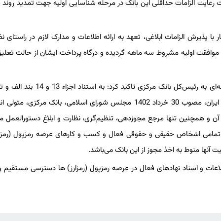
رعایت الزامات حداقلی این بانک در مرحله شناسایی اولیه جهت تمدید روند 
تاریخ 15 اردیبهشت امسال، تعداد 61 کسب و کار با پذیرش الزامات ابلاغی، تعهد به ارائه اطلاعات و مدارک لازم در راستا
موافقت اولیه مشروط سه ماهه گردیده و درگاه پرداخت ایشان از حالت تعلی
ماده 4 و مفاد مقرر در ماده 59 قانون بانک مرکزی جمهوری اسلامی ایران، مصوب 30 خرداد 1402 مجلس شورای اسلامی، بانک مرک
ه آن و همچنین تنها مرجع مجوزدهی، تنظیم‌گری، نظارت و ابلاغ دستورالعمل مور
وده، تمامی اشخاص حقیقی و حقوقی فعال و کسب و کارهای عرصه رمزپول (رمزار
ها منوط به اخذ مجوز از این بانک می‌باشد.
طلاعات و اسناد نهادهای فعال در عرصه رمزپول (رمزارز) ها دسترسی مستقیم