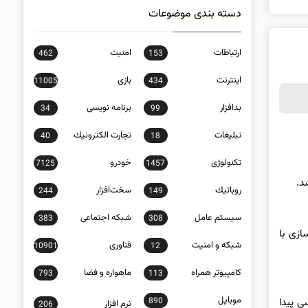
دسته بندی موضوعات
ارتباطات
امنيت
462
153
اينترنت
بازی
11005
434
بدافزار
برنامه نويسی
34
99
تبلیغات
تجارت الكترونيك
40
18
تکنولوژی
خودرو
7125
1457
روباتيك
سخت‌افزار
244
149
سيستم عامل
شبكه اجتماعی
383
308
ارچه‌سازی با
شبكه و امنيت
فناوری
10901
12
كامپيوتر همراه
ماهواره و فضا
793
113
موبايل
نید به این منو دسترسی پیدا
890
نرم افزار
206