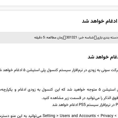
دسته بندی:
بازی
شناسه خبر: 301321
زمان مطالعه: 5 دقیقه
با نگاهی به تنظیمات حریم خصوصی در منوی سیستم کنسول پلی استیشن ۵ متوجه خواهید شد که این کنسول به زودی ادغام و یکپ
با رفتن به قسمت Setting > Users and Accounts < Privacy < View and Customize Your Privacy Settings می‌توا