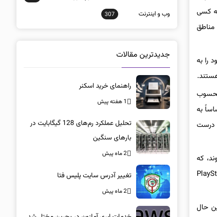
ل کنید چه کسی
وب و اينترنت
307
در مناطق
جدیدترین مقالات
 را به
هستند.
راهنمای خرید اسکنر
 یا بسته‌های الحاقی ممکن است به عنوان یک خرید کامل بازی با سیستم سطح‌بندی PlayStation Stars محسوب
1 هفته پیش
ی ارزان‌تر می‌شود و اساساً به
تحلیل عملکرد رم‌های 128 گیگابایت در
دارد این گزارش درست
بارهای سنگین
2 ماه پیش
وند، که
یشن اشاره کرد. علاوه بر این، مشترکین پلی استیشن پلاس که برای PlayStation
تغییر آدرس سایت پلیس فتا
2 ماه پیش
 در عین حال
خدمات ابری آمازون در بحرین مختل شد