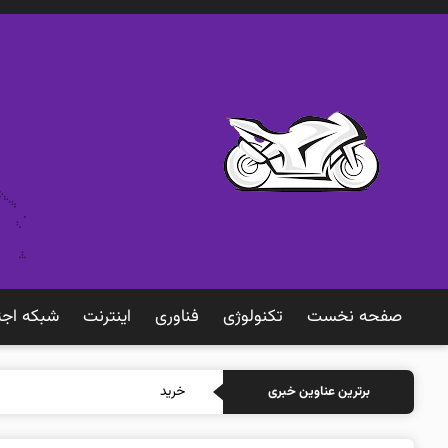
صفحه نخست
تکنولوژی
فناوری
اينترنت
شبكه اجت
خرید بیمه: سنتی
برترین عناوین خبری