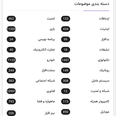
ارتباطات
امنيت
462
153
اينترنت
بازی
11005
434
بدافزار
برنامه نويسی
34
99
تبلیغات
تجارت الكترونيك
40
18
تکنولوژی
خودرو
7125
1457
روباتيك
سخت‌افزار
244
149
سيستم عامل
شبكه اجتماعی
383
308
شبكه و امنيت
فناوری
10901
12
كامپيوتر همراه
ماهواره و فضا
793
113
موبايل
890
نرم افزار
206
وب و اينترنت
307