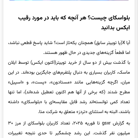
بلواسکای چیست؟ هر آنچه که باید در مورد رقیب
ایکس بدانید
آیا X(یا توییتر سابق) همچنان یکه‌تاز است؟ شاید پاسخ قطعی نباشد،
اما قطعاً گزینه‌های جدیدی در حال ظهور هستند.
با گذشت بیش از دو سال از خرید توییتر(اکنون ایکس) توسط ایلان
ماسک، کاربران بسیاری به دنبال پلتفرم‌های جایگزین بوده‌اند. در این
میان، اگرچه گزینه‌هایی مانند «مستادون»، «پست»، و «اسپیل»
مطرح شدند (که برخی از آنها هم اکنون تعطیل شده‌اند)، اما تنها
تعداد کمی توانسته‌اند رشد قابل مقایسه‌ای با «بلواسکای» داشته
باشند، البته به استثنای «تردز» متعلق به شرکت متا.
به گزارش gsxr تا فوریه ۲۰۲۵، تعداد کاربران بلواسکای از مرز ۳۰
میلیون نفر گذشت. این رشد چشمگیر تا حدی نتیجه تغییرات