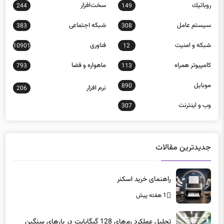
روباتيك
سخت‌افزار
244
149
سيستم عامل
شبكه اجتماعی
383
308
شبكه و امنيت
فناوری
10901
12
كامپيوتر همراه
ماهواره و فضا
793
113
موبايل
890
نرم افزار
206
وب و اينترنت
307
جدیدترین مقالات
راهنمای خرید اسکنر
1 هفته پیش
تحلیل عملکرد رم‌های 128 گیگابایت در بارهای سنگین