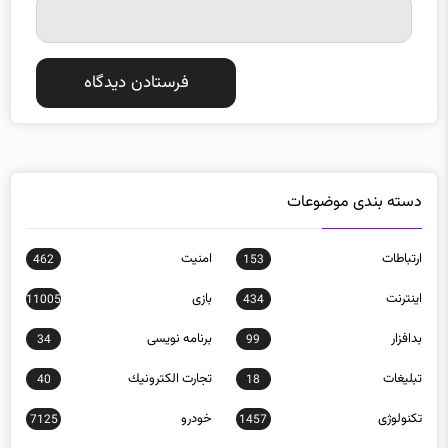
دسته بندی موضوعات
ارتباطات
امنيت
462
153
اينترنت
بازی
11005
434
بدافزار
برنامه نويسی
34
99
تبلیغات
تجارت الكترونيك
40
18
تکنولوژی
خودرو
7125
1457