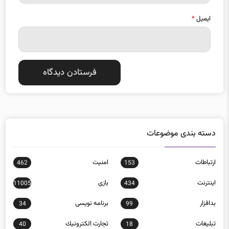
ایمیل
*
دسته بندی موضوعات
ارتباطات
امنيت
462
153
اينترنت
بازی
11005
434
بدافزار
برنامه نويسی
34
99
تبلیغات
تجارت الكترونيك
40
18