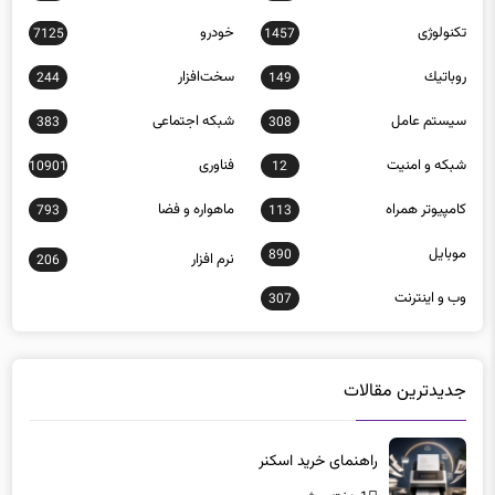
تکنولوژی
خودرو
7125
1457
روباتيك
سخت‌افزار
244
149
سيستم عامل
شبكه اجتماعی
383
308
شبكه و امنيت
فناوری
10901
12
كامپيوتر همراه
ماهواره و فضا
793
113
موبايل
890
نرم افزار
206
وب و اينترنت
307
جدیدترین مقالات
راهنمای خرید اسکنر