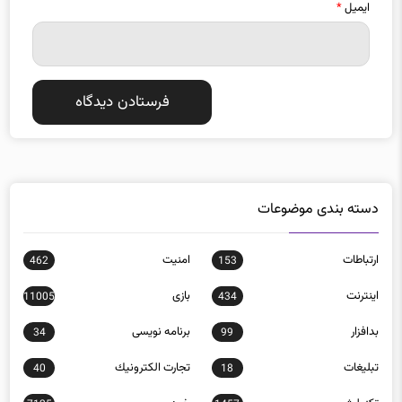
دسته بندی موضوعات
ارتباطات
امنيت
462
153
اينترنت
بازی
11005
434
بدافزار
برنامه نويسی
34
99
تبلیغات
تجارت الكترونيك
40
18
تکنولوژی
خودرو
7125
1457
روباتيك
سخت‌افزار
244
149