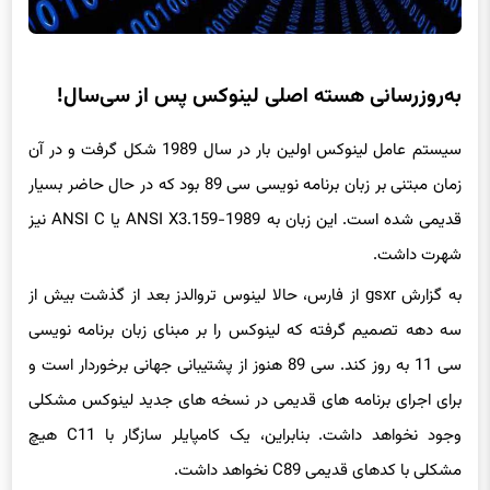
به‌روزرسانی هسته اصلی لینوکس پس از سی‌سال!
سیستم عامل لینوکس اولین بار در سال 1989 شکل گرفت و در آن
زمان مبتنی بر زبان برنامه نویسی سی 89 بود که در حال حاضر بسیار
قدیمی شده است. این زبان به ANSI X3.159-1989 یا ANSI C نیز
شهرت داشت.
به گزارش gsxr از فارس، حالا لینوس تروالدز بعد از گذشت بیش از
سه دهه تصمیم گرفته که لینوکس را بر مبنای زبان برنامه نویسی
سی 11 به روز کند. سی 89 هنوز از پشتیبانی جهانی برخوردار است و
برای اجرای برنامه های قدیمی در نسخه های جدید لینوکس مشکلی
وجود نخواهد داشت. بنابراین، یک کامپایلر سازگار با C11 هیچ
مشکلی با کدهای قدیمی C89 نخواهد داشت.
البته این تغییر ویژگی ها و امکانات زیادی به لینوکس اضافه نخواهد
کرد و بیشتر با هدف مقابله با برخی مشکلات و ضعف های امنیتی