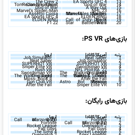
The Crew 2
EA Sports UFC 4
13
Tom Clancy’s Ghost Recon Breakpoint
God of War
14
God of War
A Way Out
15
Marvel’s Spider-Man
NHL 23
16
Assetto Corsa
Marvel’s Spider-Man: Miles Morales
17
EA Sports UFC 4
ELDEN RING
18
ELDEN RING
Call of Duty: Black Ops III
19
F1 22
Star Wars Battlefront II
20
بازی‌های PS VR:
رتبه
آمریکا/کانادا
اروپا
Job Simulator
Beat Saber
1
Beat Saber
Job Simulator
2
SUPERHOT VR
SUPERHOT VR
3
Sniper Elite VR
Swordsman VR
4
Rush VR
NFL ProERA ’22
5
Swordsman VR
The Walking Dead Onslaught
6
The Walking Dead Onslaught
The Walking Dead: Saints & Sinners
7
Moss: Book II
After the Fall
8
Gun Club VR
Astro Bot Rescue Mission
9
After the Fall
Sniper Elite VR
10
بازی‌های رایگان:
رتبه
آمریکا/کانادا
اروپا
Call of Duty: Warzone 2.0
Fortnite
1
Fortnite
Call of Duty: Warzone 2.0
2
Rocket League
Overwatch 2
3
Fall Guys
Fall Guys
4
The Sims 4
Rocket League
5