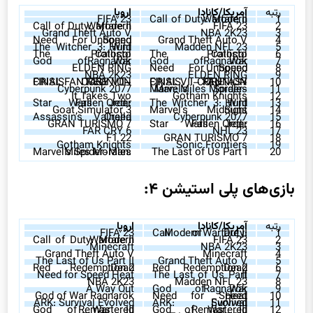
رتبه
آمریکا/کانادا
اروپا
FIFA 23
Call of Duty: Modern Warfare II
1
Call of Duty: Modern Warfare II
FIFA 23
2
Grand Theft Auto V
NBA 2K23
3
Need For Speed Unbound
Grand Theft Auto V
4
The Witcher 3: Wild Hunt
Madden NFL 23
5
The Callisto Protocol
The Callisto Protocol
6
God of War Ragnarök
God of War Ragnarök
7
ELDEN RING
Need For Speed Unbound
8
NBA 2K23
ELDEN RING
9
CRISIS CORE –FINAL FANTASY VII– REUNION
CRISIS CORE –FINAL FANTASY VII– REUNION
10
Cyberpunk 2077
Marvel’s Spider-Man: Miles Morales
11
It Takes Two
Gotham Knights
12
Star Wars Jedi: Fallen Order
The Witcher 3: Wild Hunt
13
Goat Simulator 3
Marvel’s Midnight Suns
14
Assassin’s Creed Valhalla
Cyberpunk 2077
15
GRAN TURISMO 7
Star Wars Jedi: Fallen Order
16
FAR CRY 6
NHL 23
17
F1 22
GRAN TURISMO 7
18
Gotham Knights
Sonic Frontiers
19
Marvel’s Spider-Man: Miles Morales
The Last of Us Part I
20
بازی‌های پلی استیشن ۴:
رتبه
آمریکا/کانادا
اروپا
FIFA 23
Call of Duty: Modern Warfare II
1
Call of Duty: Modern Warfare II
FIFA 23
2
Minecraft
NBA 2K23
3
Grand Theft Auto V
Minecraft
4
The Last of Us Part II
Grand Theft Auto V
5
Red Dead Redemption 2
Red Dead Redemption 2
6
Need for Speed Heat
The Last of Us Part II
7
NBA 2K23
Madden NFL 23
8
A Way Out
God of War Ragnarök
9
God of War Ragnarök
Need for Speed Heat
10
ARK: Survival Evolved
ARK: Survival Evolved
11
God of War III Remastered
God of War III Remastered
12