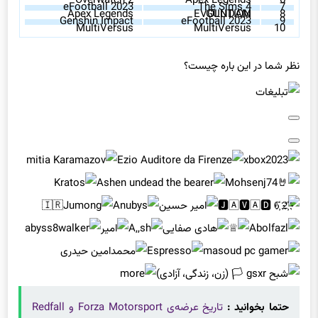
Overwatch 2
Apex Legends
6
eFootball 2023
The Sims 4
7
Apex Legends
GUNDAM EVOLUTION
8
Genshin Impact
eFootball 2023
9
MultiVersus
MultiVersus
10
نظر شما در این باره چیست؟
حتما بخوانید :
تاریخ عرضه‌ی Forza Motorsport و Redfall