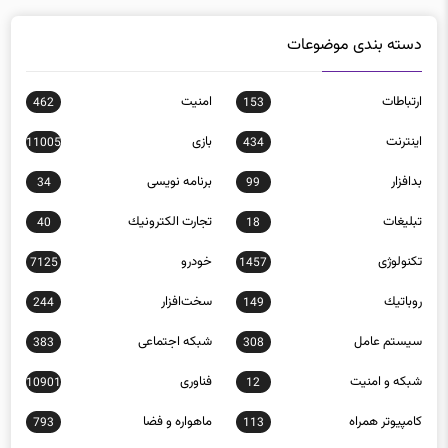
دسته بندی موضوعات
ارتباطات
امنيت
462
153
اينترنت
بازی
11005
434
بدافزار
برنامه نويسی
34
99
تبلیغات
تجارت الكترونيك
40
18
تکنولوژی
خودرو
7125
1457
روباتيك
سخت‌افزار
244
149
سيستم عامل
شبكه اجتماعی
383
308
شبكه و امنيت
فناوری
10901
12
كامپيوتر همراه
ماهواره و فضا
793
113