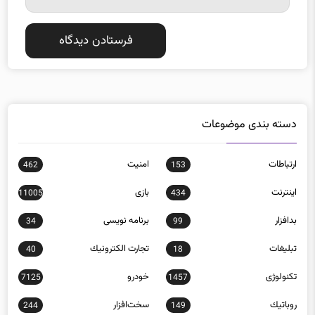
دسته بندی موضوعات
ارتباطات
امنيت
462
153
اينترنت
بازی
11005
434
بدافزار
برنامه نويسی
34
99
تبلیغات
تجارت الكترونيك
40
18
تکنولوژی
خودرو
7125
1457
روباتيك
سخت‌افزار
244
149
سيستم عامل
شبكه اجتماعی
383
308