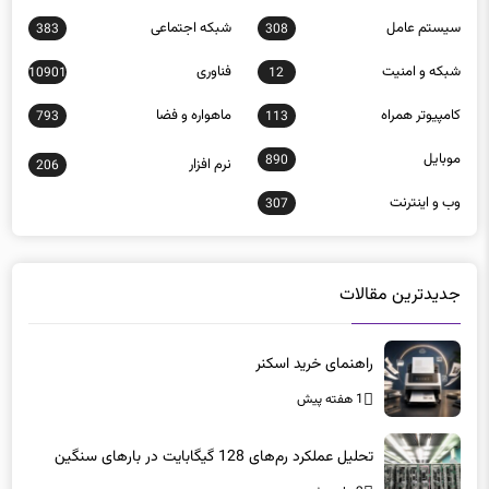
شبكه و امنيت
فناوری
10901
12
كامپيوتر همراه
ماهواره و فضا
793
113
موبايل
890
نرم افزار
206
وب و اينترنت
307
جدیدترین مقالات
راهنمای خرید اسکنر
1 هفته پیش
تحلیل عملکرد رم‌های 128 گیگابایت در بارهای سنگین
2 ماه پیش