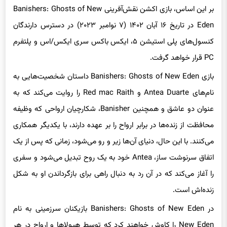
بر این اساس، بازی اکشن نقش‌آفرینی Banishers: Ghosts of New
Eden در تاریخ ۱۶ آبان ۱۴۰۲ (۷ نوامبر ۲۰۲۳) در دسترس دارندگان
کنسول‌های پلی استیشن ۵، ایکس باکس سری ایکس/اس و پلتفرم
PC قرار خواهد گرفت.
بازی Banishers: Ghosts of New Eden داستان شخصیت‌هایی به
نام‌های Antea Duarte و Red mac Raith را روایت می‌کند که به
عنوان دو عاشق و همچنین Banisher، شکارچیان ارواحی که وظیفه
محافظت از زنده‌ها در برابر ارواح را بر عهده دارند، با یکدیگر همکاری
می‌کنند. با این حال، دنیای آن‌ها زیر و رو می‌شود، زمانی که پس از یک
اتفاق سرنوشت ساز، Antea خود به یک روح تبدیل می‌شود و سفری
را آغاز می‌کند که در آن رد به دنبال راهی برای بازگرداندن او به شکل
زنده‌اش است.
در Banishers: Ghosts of New Eden بازیکنان سرزمینی به نام
New Eden را کاوش خواهند کرد که توسط هیولاها و ارواح در هر