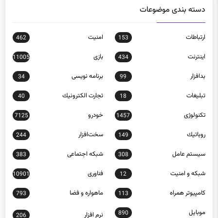
دسته بندی موضوعات
ارتباطات
امنيت
462
153
اينترنت
بازی
11005
434
بدافزار
برنامه نويسی
34
99
تبلیغات
تجارت الكترونيك
40
18
تکنولوژی
خودرو
7125
1457
روباتيك
سخت‌افزار
244
149
سيستم عامل
شبكه اجتماعی
383
308
شبكه و امنيت
فناوری
10901
12
كامپيوتر همراه
ماهواره و فضا
793
113
موبايل
890
نرم افزار
206