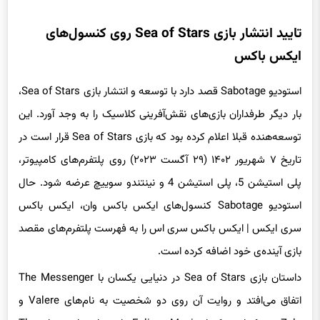
تایید انتشار بازی Sea of Stars روی کنسول‌های
ایکس باکس
استودیو Sabotage قصد دارد با توسعه و انتشار بازی Sea of Stars،
بار دیگر طرفداران بازی‌های نقش‌آفرینی کلاسیک را به وجد آورد. این
توسعه‌هنده قبلا اعلام کرده بود که بازی Sea of Stars قرار است در
تاریخ ۷ شهریور ۱۴۰۲ (۲۹ آگست ۲۰۲۳) روی پلتفرم‌های کامپیوتر،
پلی استیشن 5، پلی استیشن 4 و نینتندو سوییچ عرضه شود. حال
استودیو Sabotage کنسول‌های ایکس باکس وان، ایکس باکس
سری ایکس | ایکس باکس سری اس را به فهرست پلتفرم‌های مقصد
بازی آینده‌ی خود اضافه کرده است.
داستان بازی Sea of Stars در دنیایی یکسان با The Messenger
اتفاق می‌افتد و روایت آن روی دو شخصیت به نام‌های Valere و
Zale متمرکز است که از Eclipse Magic برای مبارزه با نیروهای The