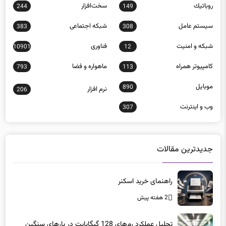
سيستم عامل
شبكه اجتماعی
383
308
شبكه و امنيت
فناوری
10901
12
كامپيوتر همراه
ماهواره و فضا
793
113
موبايل
890
نرم افزار
206
وب و اينترنت
307
جدیدترین مقالات
راهنمای خرید اسکنر
2 هفته پیش
تحلیل عملکرد رم‌های 128 گیگابایت در بارهای سنگین
2 ماه پیش