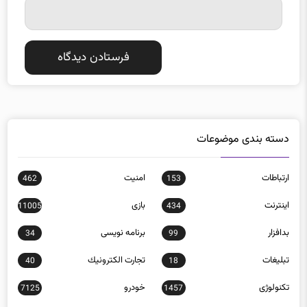
دسته بندی موضوعات
ارتباطات
امنيت
462
153
اينترنت
بازی
11005
434
بدافزار
برنامه نويسی
34
99
تبلیغات
تجارت الكترونيك
40
18
تکنولوژی
خودرو
7125
1457
روباتيك
سخت‌افزار
244
149