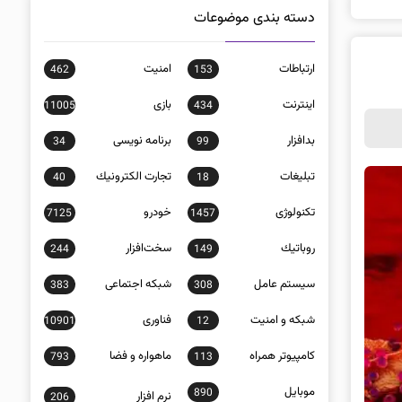
دسته بندی موضوعات
ارتباطات
امنيت
462
153
اينترنت
بازی
11005
434
بدافزار
برنامه نويسی
34
99
تبلیغات
تجارت الكترونيك
40
18
تکنولوژی
خودرو
7125
1457
روباتيك
سخت‌افزار
244
149
سيستم عامل
شبكه اجتماعی
383
308
شبكه و امنيت
فناوری
10901
12
كامپيوتر همراه
ماهواره و فضا
793
113
موبايل
890
نرم افزار
206