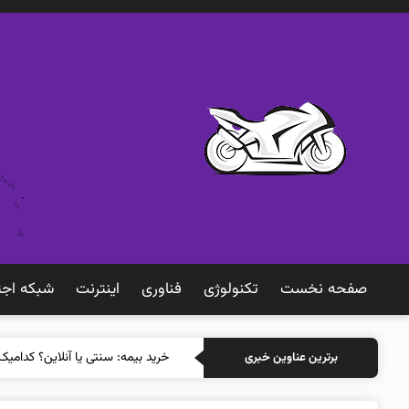
صفحه نخست
تکنولوژی
فناوری
اينترنت
شبكه اجت
خ
برترین عناوین خبری