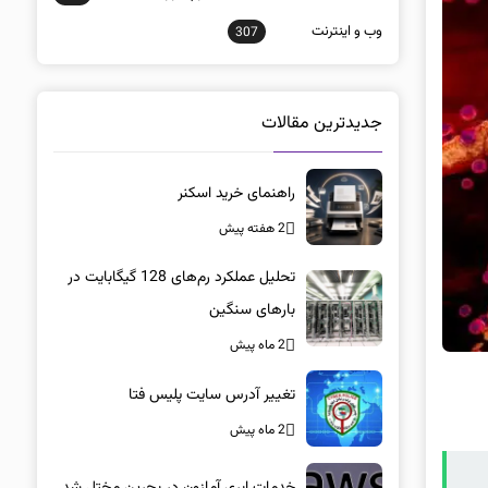
وب و اينترنت
307
جدیدترین مقالات
راهنمای خرید اسکنر
2 هفته پیش
تحلیل عملکرد رم‌های 128 گیگابایت در
بارهای سنگین
2 ماه پیش
تغییر آدرس سایت پلیس فتا
2 ماه پیش
خدمات ابری آمازون در بحرین مختل شد