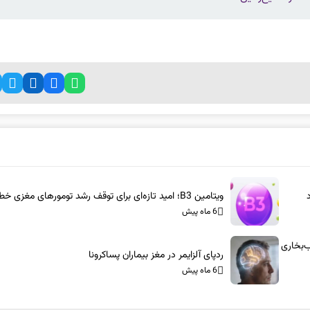
ویتامین B3؛ امید تازه‌ای برای توقف رشد تومورهای مغزی خطرناک
6 ماه پیش
س-آام‌جی: شاسی‌بلندهای ۱۰۰۰ اسب‌بخاری
ردپای آلزایمر در مغز بیماران پساکرونا
6 ماه پیش