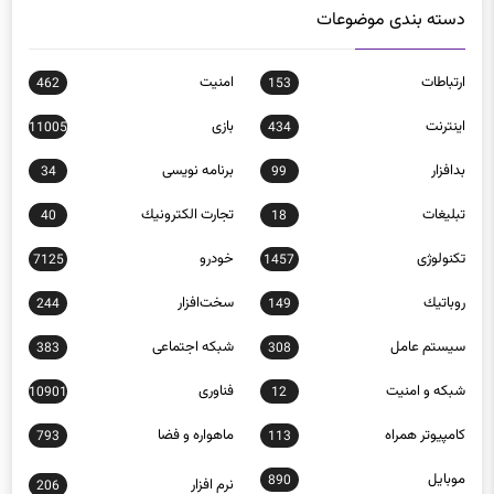
ارتباطات
امنيت
462
153
اينترنت
بازی
11005
434
بدافزار
برنامه نويسی
34
99
تبلیغات
تجارت الكترونيك
40
18
تکنولوژی
خودرو
7125
1457
روباتيك
سخت‌افزار
244
149
سيستم عامل
شبكه اجتماعی
383
308
شبكه و امنيت
فناوری
10901
12
كامپيوتر همراه
ماهواره و فضا
793
113
موبايل
890
نرم افزار
206
وب و اينترنت
307