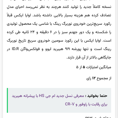
نسخه کاملاً جدید را تولید کنند هرچند به نظر نمی‌رسد احیای مدل
تصادف کرده هم هزینه بسیار بالایی داشته باشد. اوایا ایکس قبلاً
رکورد سریع‌ترین خودروی نوربرگ رینگ با شاسی یک محصول تولیدی
را شکسته و یک دور جهنم سبز را در ۶ دقیقه و ۲۴ ثانیه طی کرده
است. اوایا ایکس با این رکورد سومین خودروی سریع تاریخ نوربرگ
رینگ است و تنها پورشه ۹۱۹ هیبرید ایوو و فولکس‌واگن ID.R در
جایگاهی بالاتر از آن قرار دارند.
میانگین امتیازات
۵
از ۵
از مجموع
۱۲
رای
حتما بخوانید :
معرفی نسل جدید ام جی HS با پیشرانه هیبرید
برای رقابت با راوفور و CR-V