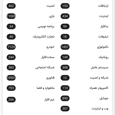
ارتباطات
امنيت
462
153
اينترنت
بازی
11005
434
بدافزار
برنامه نويسی
34
99
تبلیغات
تجارت الكترونيك
40
18
تکنولوژی
خودرو
7125
1457
روباتيك
سخت‌افزار
244
149
سيستم عامل
شبكه اجتماعی
383
308
شبكه و امنيت
فناوری
10901
12
كامپيوتر همراه
ماهواره و فضا
793
113
موبايل
890
نرم افزار
206
وب و اينترنت
307