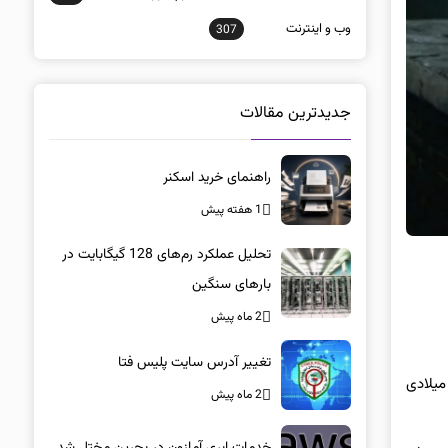
وب و اينترنت
307
جدیدترین مقالات
راهنمای خرید اسکنر
1 هفته پیش
تحلیل عملکرد رم‌های 128 گیگابایت در
بارهای سنگین
2 ماه پیش
تغییر آدرس سایت پلیس فتا
ه و استخوان (Shadow and Bone) اثری فانتزی از سرویس آنلاین نتفیلکس به شمار می‌رود که فصل دوم آن قرار است در سال ۲۰۲۳ میلادی
2 ماه پیش
خدمات ابری آمازون در بحرین مختل شد