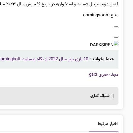
فصل دوم سریال «سایه و استخوان» در تاریخ ۱۶ مارس سال ۲۰۲۳ میلادی (پنجشنبه ۲۵ اسفند ۱۴۰۱) روی سرویس آنلاین نتفلیکس عرضه خواهد شد.
منبع: comingsoon
حتما بخوانید :
10 بازی برتر سال 2022 از نگاه وبسایت Gamingbolt
مجله خبری gsxr
اشتراک گذاری
اخبار مرتبط