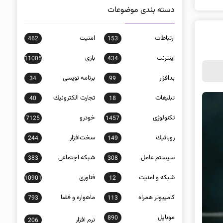
دسته بندی موضوعات
ارتباطات
امنيت
462
153
اينترنت
بازی
11005
434
بدافزار
برنامه نويسی
34
99
تبلیغات
تجارت الكترونيك
40
18
تکنولوژی
خودرو
7125
1457
روباتيك
سخت‌افزار
244
149
سيستم عامل
شبكه اجتماعی
383
308
شبكه و امنيت
فناوری
10901
12
كامپيوتر همراه
ماهواره و فضا
793
113
موبايل
890
نرم افزار
206