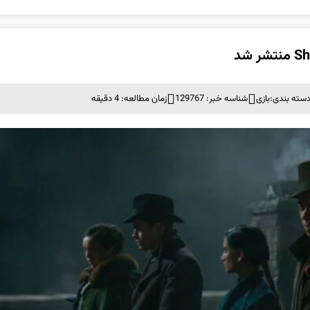
سته بندی:
بازی
شناسه خبر: 129767
زمان مطالعه: 4 دقیقه