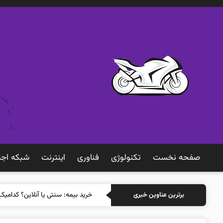
صفحه نخست
تکنولوژی
فناوری
اينترنت
شبكه اجت
خرید
برترین عناوین خبری