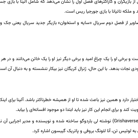
ز بازیگران و کاراکترهای فصل اول را نشان می‌دهد که شامل آلینا با بازی ج
د و ملکه تاتیانا با بازی جورجیا ریس است.
 تصاویر از فصل دوم سریال «سایه و استخوان» بازیگر جدید سریال یعنی جک ول
 و برخی او را یک چراغ امید و برخی دیگر نیز او را یک خائن می‌دانند و در هر
بودی نجات بدهد. با این حال، ژنرال کریگان نیز بیکار ننشسته و به دنبال آن است
 دارد و همین نیز باعث شده تا او از همیشه خطرناکتر باشد. آلینا برای اینکه 
کند و برای انجام این کار نیز باید ابتدا دو موجود افسانه‌ای را بیابد.
سریال «سایه و استخوان» بر اساس مجموعه رمان‌های گریشاورس (Grishaverse) نوشته لی باردوگو ساخته شده و نویسنده و مدیر اجرای
به لوئیس تن، آنا لئونگ بروفی و پاتریک گیبسون اشاره کرد.