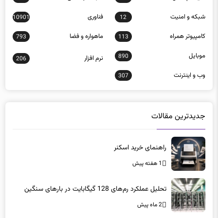
شبكه و امنيت
فناوری
10901
12
كامپيوتر همراه
ماهواره و فضا
793
113
موبايل
890
نرم افزار
206
وب و اينترنت
307
جدیدترین مقالات
راهنمای خرید اسکنر
1 هفته پیش
تحلیل عملکرد رم‌های 128 گیگابایت در بارهای سنگین
2 ماه پیش