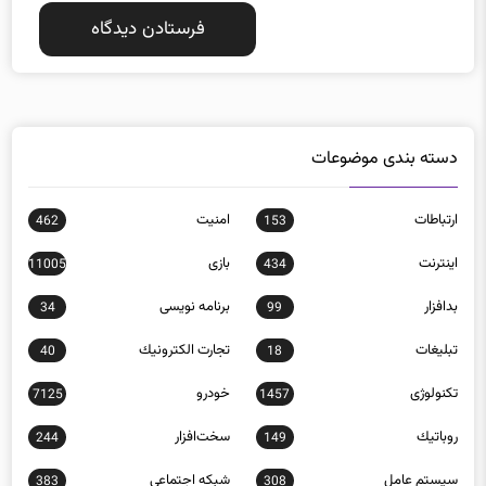
دسته بندی موضوعات
ارتباطات
امنيت
462
153
اينترنت
بازی
11005
434
بدافزار
برنامه نويسی
34
99
تبلیغات
تجارت الكترونيك
40
18
تکنولوژی
خودرو
7125
1457
روباتيك
سخت‌افزار
244
149
سيستم عامل
شبكه اجتماعی
383
308