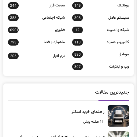
سيستم عامل
شبكه اجتماعی
383
308
شبكه و امنيت
فناوری
10901
12
كامپيوتر همراه
ماهواره و فضا
793
113
موبايل
890
نرم افزار
206
وب و اينترنت
307
جدیدترین مقالات
راهنمای خرید اسکنر
1 هفته پیش
تحلیل عملکرد رم‌های 128 گیگابایت در بارهای سنگین