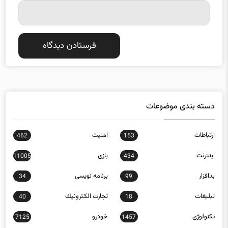
دسته بندی موضوعات
ارتباطات
امنيت
462
153
اينترنت
بازی
11005
434
بدافزار
برنامه نويسی
34
99
تبلیغات
تجارت الكترونيك
40
18
تکنولوژی
خودرو
7125
1457
روباتيك
سخت‌افزار
244
149