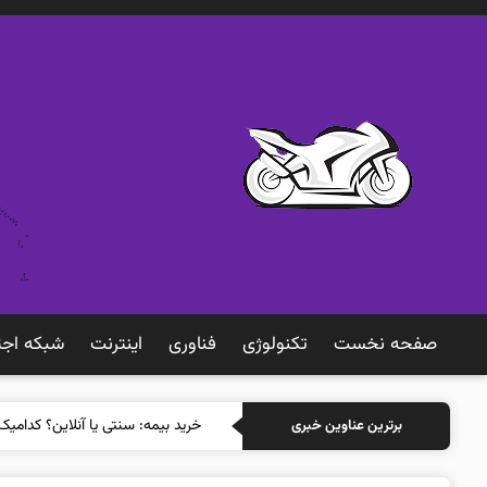
صفحه نخست
تکنولوژی
فناوری
اينترنت
شبكه اجت
خرید بیمه: سنت
برترین عناوین خبری