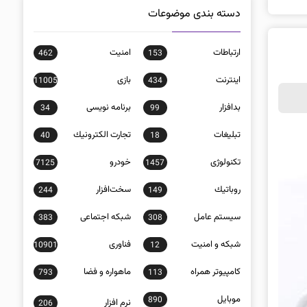
دسته بندی موضوعات
ارتباطات
امنيت
462
153
اينترنت
بازی
11005
434
بدافزار
برنامه نويسی
34
99
تبلیغات
تجارت الكترونيك
40
18
تکنولوژی
خودرو
7125
1457
روباتيك
سخت‌افزار
244
149
سيستم عامل
شبكه اجتماعی
383
308
شبكه و امنيت
فناوری
10901
12
كامپيوتر همراه
ماهواره و فضا
793
113
موبايل
890
نرم افزار
206