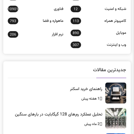
شبكه و امنيت
فناوری
10901
12
كامپيوتر همراه
ماهواره و فضا
793
113
موبايل
890
نرم افزار
206
وب و اينترنت
307
جدیدترین مقالات
راهنمای خرید اسکنر
1 هفته پیش
تحلیل عملکرد رم‌های 128 گیگابایت در بارهای سنگین
2 ماه پیش