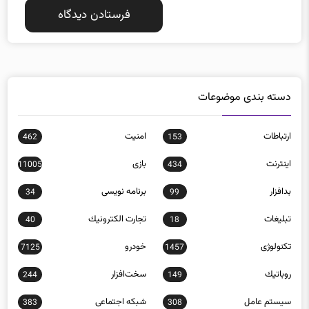
دسته بندی موضوعات
ارتباطات
امنيت
462
153
اينترنت
بازی
11005
434
بدافزار
برنامه نويسی
34
99
تبلیغات
تجارت الكترونيك
40
18
تکنولوژی
خودرو
7125
1457
روباتيك
سخت‌افزار
244
149
سيستم عامل
شبكه اجتماعی
383
308