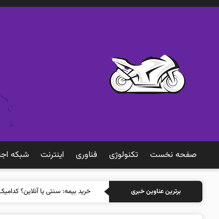
صفحه نخست
تکنولوژی
فناوری
اينترنت
شبكه اجت
خرید
برترین عناوین خبری