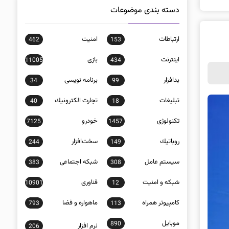
دسته بندی موضوعات
ارتباطات
امنيت
462
153
اينترنت
بازی
11005
434
بدافزار
برنامه نويسی
34
99
تبلیغات
تجارت الكترونيك
40
18
تکنولوژی
خودرو
7125
1457
روباتيك
سخت‌افزار
244
149
سيستم عامل
شبكه اجتماعی
383
308
شبكه و امنيت
فناوری
10901
12
كامپيوتر همراه
ماهواره و فضا
793
113
موبايل
890
نرم افزار
206