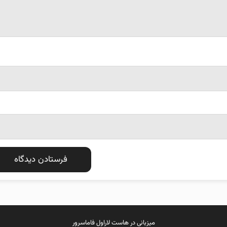
میزبانی در
هاست لاراول
فاماسرور