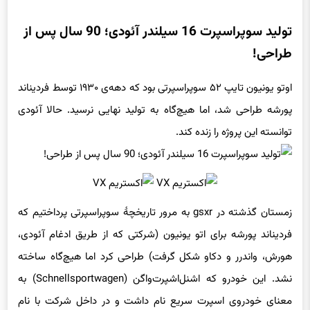
تولید سوپراسپرت 16 سیلندر آئودی؛ 90 سال پس از
طراحی!
اوتو یونیون تایپ ۵۲ سوپراسپرتی بود که دهه‌ی ۱۹۳۰ توسط فردیناند
پورشه طراحی شد، اما هیچ‌گاه به تولید نهایی نرسید. حالا آئودی
توانسته این پروژه را زنده کند.
زمستان گذشته در gsxr به مرور تاریخچهٔ سوپراسپرتی پرداختیم که
فردیناند پورشه برای اتو یونیون (شرکتی که از طریق ادغام آئودی،
هورش، واندرر و دکاو شکل گرفت) طراحی کرد اما هیچ‌گاه ساخته
نشد. این خودرو که اشنل‌اشپرت‌واگن (Schnellsportwagen) به
معنای خودروی اسپرت سریع نام داشت و در داخل شرکت با نام