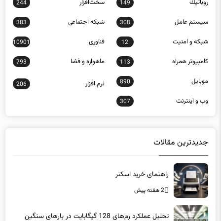
روباتيك
سخت‌افزار
244
149
سيستم عامل
شبكه اجتماعی
383
308
شبكه و امنيت
فناوری
10901
12
كامپيوتر همراه
ماهواره و فضا
793
113
موبايل
890
نرم افزار
206
وب و اينترنت
307
جدیدترین مقالات
راهنمای خرید اسکنر
2 هفته پیش
تحلیل عملکرد رم‌های 128 گیگابایت در بارهای سنگین