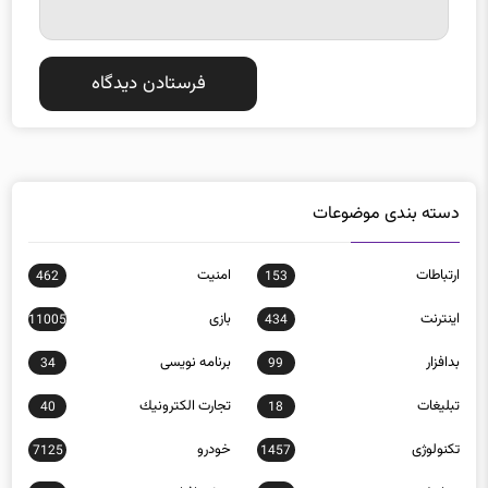
دسته بندی موضوعات
ارتباطات
امنيت
462
153
اينترنت
بازی
11005
434
بدافزار
برنامه نويسی
34
99
تبلیغات
تجارت الكترونيك
40
18
تکنولوژی
خودرو
7125
1457