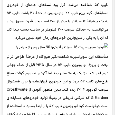
تایپ ۵۲ شناخته می‌شد، قرار بود نسخه‌ای جاده‌ای از خودروی
مسابقه‌ای گرند پری تایپ ۲۲ اوتو یونیون در دههٔ ۳۰ باشد. تایپ ۵۲
به یک پیشرانهٔ ۱۶ سیلندر با بیش از ۲۰۰ اسب بخار قدرت مجهز بود و
می‌توانست به حداکثر سرعت ۲۰۰ کیلومتر بر ساعت دست پیدا کند
که آن را به یکی از سریع‌ترین خودروهای زمان خود تبدیل می‌کرد.
متأسفانه این سوپراسپرت شگفت‌انگیز هیچ‌گاه از مرحلهٔ طراحی فراتر
نرفت و پروژهٔ اتو یونیون تایپ ۵۲ در سال ۱۹۳۵ قبل از جنگ جهانی
دوم لغو شد. نزدیک به ۹۰ سال بعد اما آئودی تصمیم گرفت سراغ
طرح‌های تایپ ۵۲ برود و این خودروی فوق‌العاده را برای فستیوال
سرعت گودوود ۲۰۲۴ زنده کند. بدین منظور، آئودی از Crosthwaite
& Gardner که شرکتی تاریخی در زمینهٔ تولید خودروهای مسابقه‌ای
است درخواست کرد اتو یونیون تایپ ۵۲ را از ابتدا بسازد. با استفاده از
اسکچ‌ها و طرح‌های اولیه، همه‌چیز از شاسی و پانل‌های بدنه گرفته