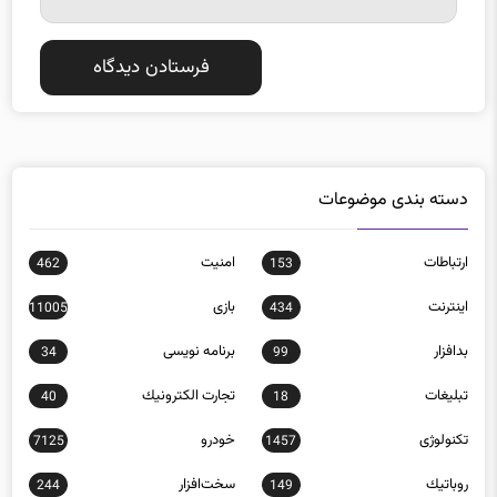
دسته بندی موضوعات
ارتباطات
امنيت
462
153
اينترنت
بازی
11005
434
بدافزار
برنامه نويسی
34
99
تبلیغات
تجارت الكترونيك
40
18
تکنولوژی
خودرو
7125
1457
روباتيك
سخت‌افزار
244
149