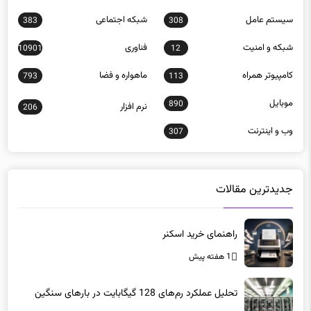
سيستم عامل
شبكه اجتماعی
383
308
شبكه و امنيت
فناوری
10901
12
كامپيوتر همراه
ماهواره و فضا
793
113
موبايل
890
نرم افزار
206
وب و اينترنت
307
جدیدترین مقالات
راهنمای خرید اسکنر
1 هفته پیش
تحلیل عملکرد رم‌های 128 گیگابایت در بارهای سنگین