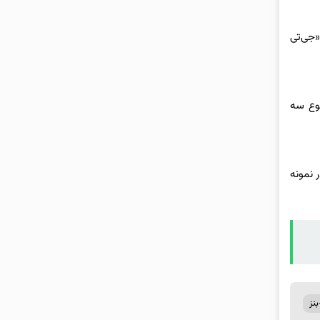
پت «جی‌تی
ز نوع سه
د کرد. در نمونه
نز