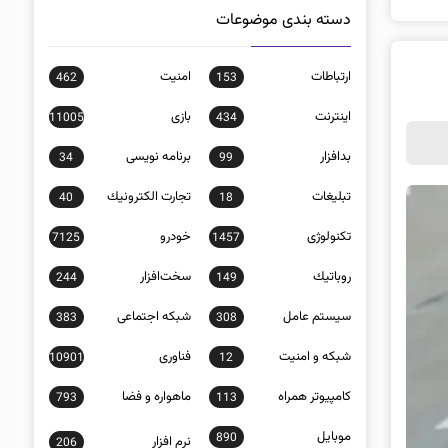
دسته بندی موضوعات
ارتباطات
امنيت
462
153
اينترنت
بازی
11005
434
بدافزار
برنامه نويسی
34
99
تبلیغات
تجارت الكترونيك
40
18
تکنولوژی
خودرو
7125
1457
روباتيك
سخت‌افزار
244
149
سيستم عامل
شبكه اجتماعی
383
308
شبكه و امنيت
فناوری
10901
12
كامپيوتر همراه
ماهواره و فضا
793
113
موبايل
890
نرم افزار
206