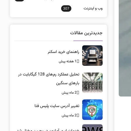
وب و اينترنت
307
جدیدترین مقالات
راهنمای خرید اسکنر
1 هفته پیش
تحلیل عملکرد رم‌های 128 گیگابایت در
بارهای سنگین
2 ماه پیش
تغییر آدرس سایت پلیس فتا
2 ماه پیش
خدمات ابری آمازون در بحرین مختل شد