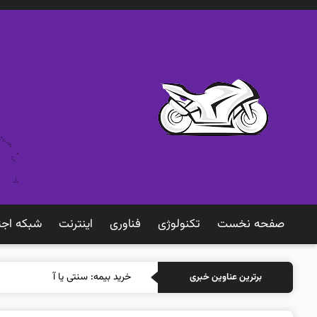
صفحه نخست
تکنولوژی
فناوری
اينترنت
شبكه اجت
خرید بیمه: سنتی یا آنلاین؟ کدامیک
برترین عناوین خبری