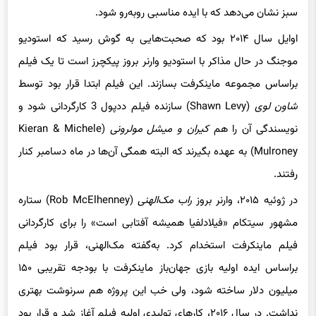
سبز نشان می‌دهد که با ایده مناسبی روبه‌رو شود.
اوایل سال ۲۰۱۴ بود که صحبت‌هایی به گوش رسید که استودیو
موجنگ در حال مذاکر با استودیو وارنر بروز پیکچرز است تا یک فیلم
براساس مجموعه ماینکرفت بسازند. این فیلم ابتدا قرار بود توسط
شاون لوی
(Shawn Levy) سازنده فیلم ددپول 3 کارگردانی شود و
نویسندگی آن‌ را هم
کیران و میشل مولرونی
(Kieran & Michele
Mulroney) به عهده بگیرند که البته همگی آن‌ها در ماه دسامبر کنار
رفتند.
در ژوئیه ۲۰۱۵، وارنر بروز
راب مک‌الهنی
(Rob McElhenney) ستاره
مشهور سیتکام «فیلادلفیا همیشه آفتابی است» را برای کارگردانی
فیلم ماینکرفت استخدام کرد. به‌گفته مک‌الهنی، قرار بود فیلم
براساس ایده اولیه بازی جهان‌باز ماینکرفت با بودجه تقریبی ۱۵۰
میلیون دلار ساخته شود، ولی خب این پروژه هم سرنوشت بهتری
نداشت. در سال ۲۰۱۶، کارهای تولیدی اولیه فیلم آغاز شد و قرار بود