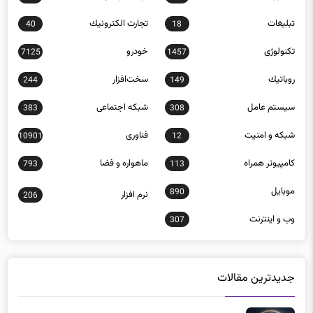
تبلیغات
تجارت الكترونيك
40
18
تکنولوژی
خودرو
7125
1457
روباتيك
سخت‌افزار
244
149
سيستم عامل
شبكه اجتماعی
383
308
شبكه و امنيت
فناوری
10901
12
كامپيوتر همراه
ماهواره و فضا
793
113
موبايل
890
نرم افزار
206
وب و اينترنت
307
جدیدترین مقالات