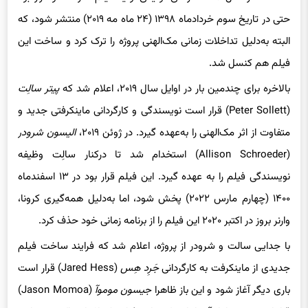
حتی در تاریخ سوم خردادماه ۱۳۹۸ (۲۴ ماه مه ۲۰۱۹) منتشر شود، که
البته به‌دلیل تداخلات زمانی مک‌الهنی پروژه را ترک کرد و ساخت این
فیلم هم کنسل شد.
بالاخره برای چندمین بار در اوایل سال ۲۰۱۹، اعلام شد که
پیتر سالِت
(Peter Sollett) قرار است نویسندگی و کارگردانی ماینکرفتی جدید و
متفاوت از اثر مک‌الهنی را به‌عهده گیرد. در ژوئن ۲۰۱۹،
الیسون شرودر
(Allison Schroeder) استخدام شد تا درکنار سالِت وظیفه
نویسندگی فیلم را به عهده گیرد. این فیلم قرار بود در ۱۳ اسفندماه
۱۴۰۰ (چهارم مارس ۲۰۲۲) پخش شود، اما به‌دلیل همه‌گیری کرونا،
وارنر بروز در اکتبر ۲۰۲۰ این فیلم را از برنامه زمانی خود حذف کرد.
با جدایی سالت و شرودر از پروژه، اعلام شد که فرایند ساخت فیلم
جدیدی از ماینکرفت به کارگردانی
جَرِد هِس
(Jared Hess) قرار است
باری دیگر آغاز شود و این باز ظاهرا
جیسون موموآ
(Jason Momoa)