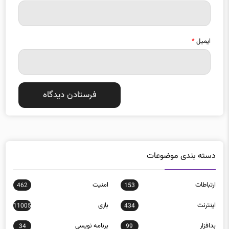
ایمیل
*
دسته بندی موضوعات
ارتباطات
امنيت
462
153
اينترنت
بازی
11005
434
بدافزار
برنامه نويسی
34
99