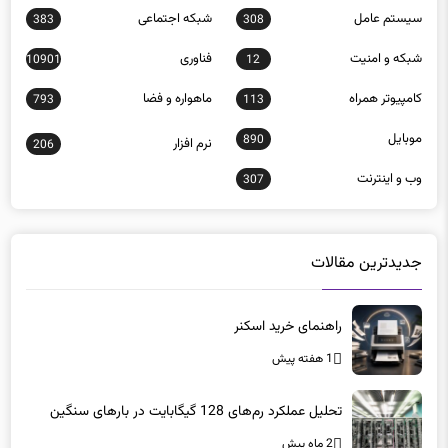
سيستم عامل
شبكه اجتماعی
383
308
شبكه و امنيت
فناوری
10901
12
كامپيوتر همراه
ماهواره و فضا
793
113
موبايل
890
نرم افزار
206
وب و اينترنت
307
جدیدترین مقالات
راهنمای خرید اسکنر
1 هفته پیش
تحلیل عملکرد رم‌های 128 گیگابایت در بارهای سنگین
2 ماه پیش