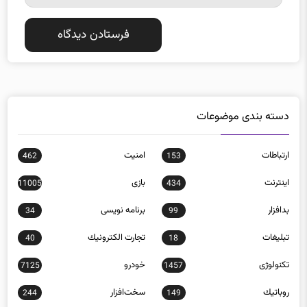
دسته بندی موضوعات
ارتباطات
امنيت
462
153
اينترنت
بازی
11005
434
بدافزار
برنامه نويسی
34
99
تبلیغات
تجارت الكترونيك
40
18
تکنولوژی
خودرو
7125
1457
روباتيك
سخت‌افزار
244
149