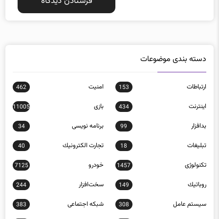
دسته بندی موضوعات
ارتباطات
امنيت
462
153
اينترنت
بازی
11005
434
بدافزار
برنامه نويسی
34
99
تبلیغات
تجارت الكترونيك
40
18
تکنولوژی
خودرو
7125
1457
روباتيك
سخت‌افزار
244
149
سيستم عامل
شبكه اجتماعی
383
308