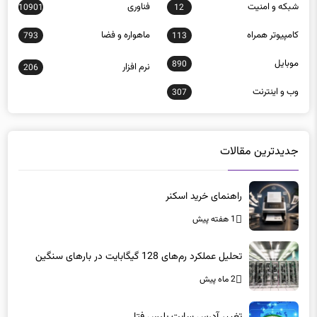
شبكه و امنيت
فناوری
10901
12
كامپيوتر همراه
ماهواره و فضا
793
113
موبايل
890
نرم افزار
206
وب و اينترنت
307
جدیدترین مقالات
راهنمای خرید اسکنر
1 هفته پیش
تحلیل عملکرد رم‌های 128 گیگابایت در بارهای سنگین
2 ماه پیش