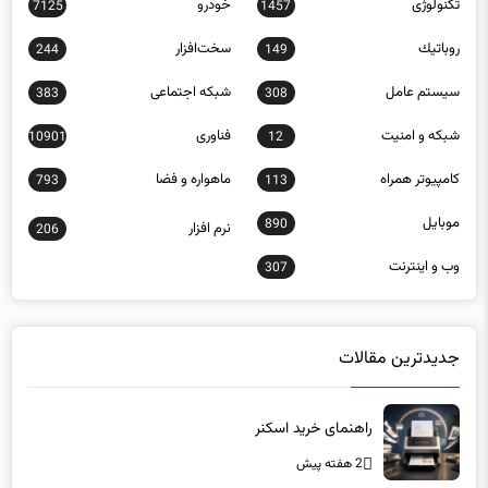
تکنولوژی
خودرو
7125
1457
روباتيك
سخت‌افزار
244
149
سيستم عامل
شبكه اجتماعی
383
308
شبكه و امنيت
فناوری
10901
12
كامپيوتر همراه
ماهواره و فضا
793
113
موبايل
890
نرم افزار
206
وب و اينترنت
307
جدیدترین مقالات
راهنمای خرید اسکنر
2 هفته پیش