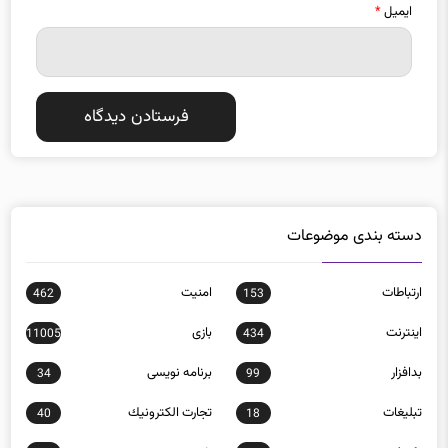
ایمیل
*
دسته بندی موضوعات
ارتباطات
امنيت
462
153
اينترنت
بازی
11005
434
بدافزار
برنامه نويسی
34
99
تبلیغات
تجارت الكترونيك
40
18