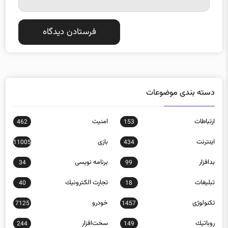
دسته بندی موضوعات
ارتباطات
امنيت
462
153
اينترنت
بازی
11005
434
بدافزار
برنامه نويسی
34
99
تبلیغات
تجارت الكترونيك
40
18
تکنولوژی
خودرو
7125
1457
روباتيك
سخت‌افزار
244
149