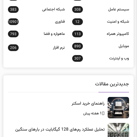
سيستم عامل
شبكه اجتماعی
383
308
شبكه و امنيت
فناوری
10901
12
كامپيوتر همراه
ماهواره و فضا
793
113
موبايل
890
نرم افزار
206
وب و اينترنت
307
جدیدترین مقالات
راهنمای خرید اسکنر
1 هفته پیش
تحلیل عملکرد رم‌های 128 گیگابایت در بارهای سنگین