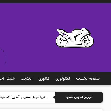
صفحه نخست
تکنولوژی
فناوری
اينترنت
شبكه اجت
خرید بیمه: سن
برترین عناوین خبری