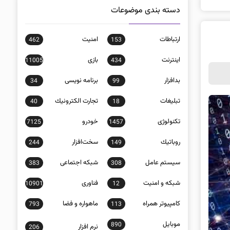
دسته بندی موضوعات
ارتباطات
امنيت
462
153
اينترنت
بازی
11005
434
بدافزار
برنامه نويسی
34
99
تبلیغات
تجارت الكترونيك
40
18
تکنولوژی
خودرو
7125
1457
روباتيك
سخت‌افزار
244
149
سيستم عامل
شبكه اجتماعی
383
308
شبكه و امنيت
فناوری
10901
12
كامپيوتر همراه
ماهواره و فضا
793
113
موبايل
890
نرم افزار
206