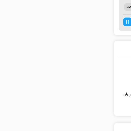
فت
بران