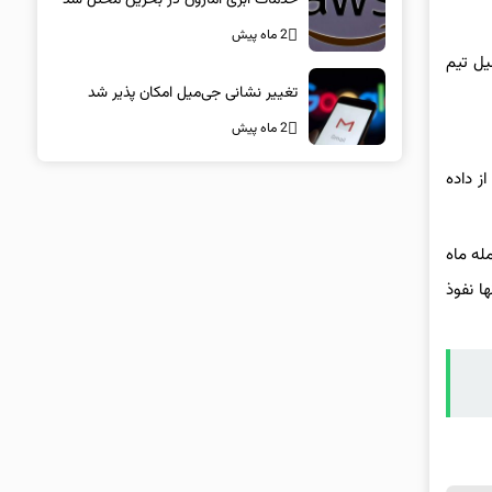
2 ماه پیش
یل تیم
تغییر نشانی جی‌میل امکان پذیر شد
2 ماه پیش
Midnight Blizzar مشغول استفاده از داده
له ماه
ا نفوذ