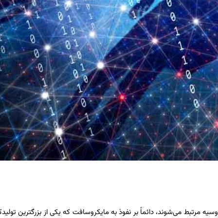
یه مرتبط می‌شوند، دائماً بر نفوذ به مایکروسافت که یکی از بزرگترین تولیدک