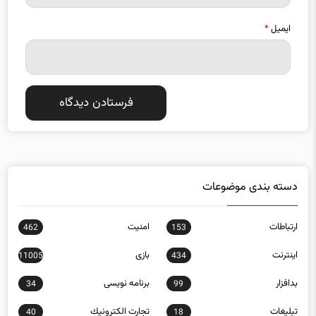
ایمیل
*
دسته بندی موضوعات
ارتباطات
امنيت
462
153
اينترنت
بازی
11005
434
بدافزار
برنامه نويسی
34
99
تبلیغات
تجارت الكترونيك
40
18