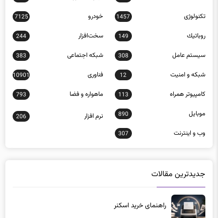
تکنولوژی
خودرو
7125
1457
روباتيك
سخت‌افزار
244
149
سيستم عامل
شبكه اجتماعی
383
308
شبكه و امنيت
فناوری
10901
12
كامپيوتر همراه
ماهواره و فضا
793
113
موبايل
890
نرم افزار
206
وب و اينترنت
307
جدیدترین مقالات
راهنمای خرید اسکنر