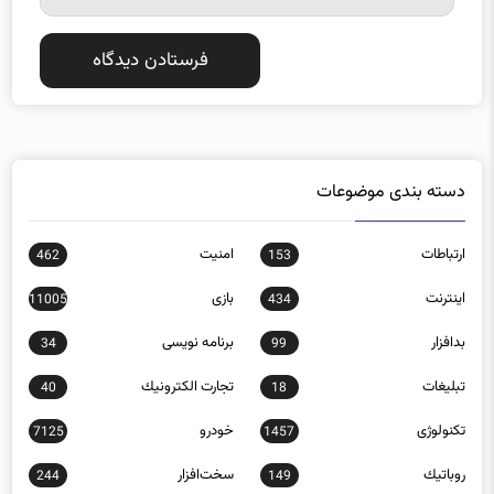
دسته بندی موضوعات
ارتباطات
امنيت
462
153
اينترنت
بازی
11005
434
بدافزار
برنامه نويسی
34
99
تبلیغات
تجارت الكترونيك
40
18
تکنولوژی
خودرو
7125
1457
روباتيك
سخت‌افزار
244
149
سيستم عامل
شبكه اجتماعی
383
308