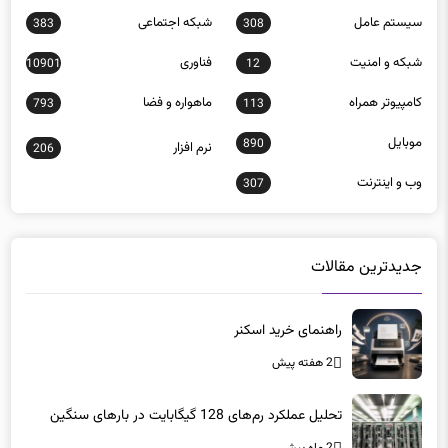
شبكه و امنيت
فناوری
10901
12
كامپيوتر همراه
ماهواره و فضا
793
113
موبايل
890
نرم افزار
206
وب و اينترنت
307
جدیدترین مقالات
راهنمای خرید اسکنر
2 هفته پیش
تحلیل عملکرد رم‌های 128 گیگابایت در بارهای سنگین
2 ماه پیش
تغییر آدرس سایت پلیس فتا