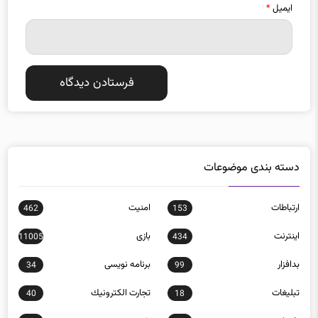
ایمیل
*
دسته بندی موضوعات
ارتباطات
امنيت
462
153
اينترنت
بازی
11005
434
بدافزار
برنامه نويسی
34
99
تبلیغات
تجارت الكترونيك
40
18