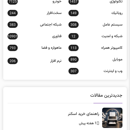
تکنولوژی
خودرو
7125
1457
روباتيك
سخت‌افزار
244
149
سيستم عامل
شبكه اجتماعی
383
308
شبكه و امنيت
فناوری
10901
12
كامپيوتر همراه
ماهواره و فضا
793
113
موبايل
890
نرم افزار
206
وب و اينترنت
307
جدیدترین مقالات
راهنمای خرید اسکنر
1 هفته پیش