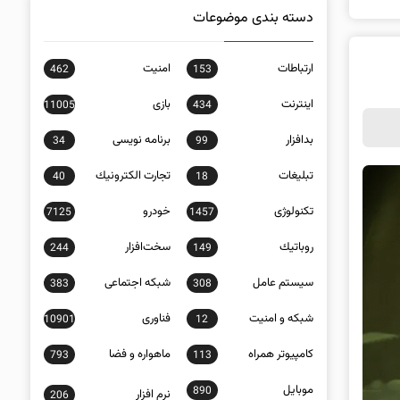
دسته بندی موضوعات
ارتباطات
امنيت
462
153
اينترنت
بازی
11005
434
بدافزار
برنامه نويسی
34
99
تبلیغات
تجارت الكترونيك
40
18
تکنولوژی
خودرو
7125
1457
روباتيك
سخت‌افزار
244
149
سيستم عامل
شبكه اجتماعی
383
308
شبكه و امنيت
فناوری
10901
12
كامپيوتر همراه
ماهواره و فضا
793
113
موبايل
890
نرم افزار
206