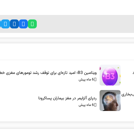
ویتامین B3؛ امید تازه‌ای برای توقف رشد تومورهای مغزی خطرناک
6 ماه پیش
س-آام‌جی: شاسی‌بلندهای ۱۰۰۰ اسب‌بخاری
ردپای آلزایمر در مغز بیماران پساکرونا
6 ماه پیش