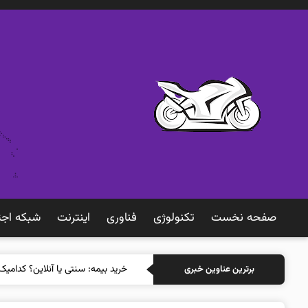
صفحه نخست
تکنولوژی
فناوری
اينترنت
شبكه اجت
خرید بی
برترین عناوین خبری