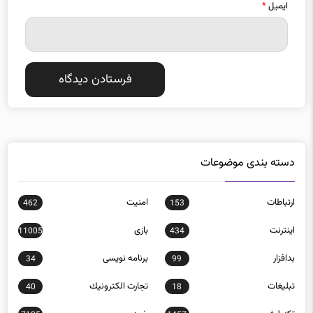
ایمیل
*
دسته بندی موضوعات
ارتباطات
امنيت
462
153
اينترنت
بازی
11005
434
بدافزار
برنامه نويسی
34
99
تبلیغات
تجارت الكترونيك
40
18