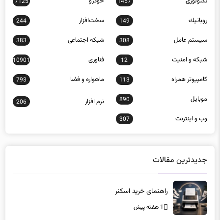
تکنولوژی
خودرو
7125
1457
روباتيك
سخت‌افزار
244
149
سيستم عامل
شبكه اجتماعی
383
308
شبكه و امنيت
فناوری
10901
12
كامپيوتر همراه
ماهواره و فضا
793
113
موبايل
890
نرم افزار
206
وب و اينترنت
307
جدیدترین مقالات
راهنمای خرید اسکنر
1 هفته پیش