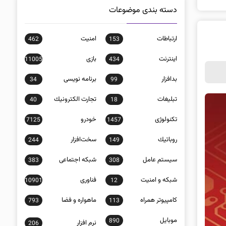
دسته بندی موضوعات
ارتباطات
امنيت
462
153
اينترنت
بازی
11005
434
بدافزار
برنامه نويسی
34
99
تبلیغات
تجارت الكترونيك
40
18
تکنولوژی
خودرو
7125
1457
روباتيك
سخت‌افزار
244
149
سيستم عامل
شبكه اجتماعی
383
308
شبكه و امنيت
فناوری
10901
12
كامپيوتر همراه
ماهواره و فضا
793
113
موبايل
890
نرم افزار
206