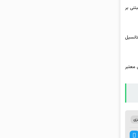
صنوعی مبتنی بر
تانسیل
 معتبر
زی