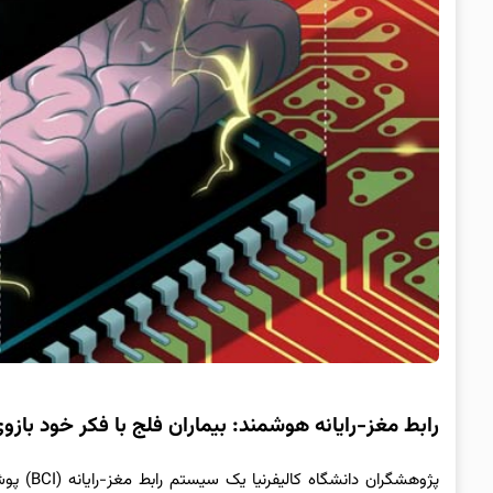
رابط مغز-رایانه هوشمند: بیماران فلج با فکر خود بازوی
پژوهشگرا