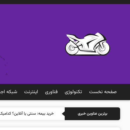
صفحه نخست
تکنولوژی
فناوری
اينترنت
شبكه اجت
خرید بی
برترین عناوین خبری