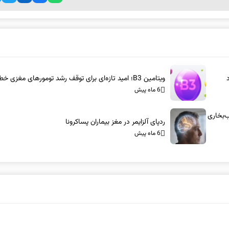
ویتامین B3؛ امید تازه‌ای برای توقف رشد تومورهای مغزی خطرناک
6 ماه پیش
س-آام‌جی: شاسی‌بلندهای ۱۰۰۰ اسب‌بخاری
ردپای آلزایمر در مغز بیماران پساکرونا
6 ماه پیش