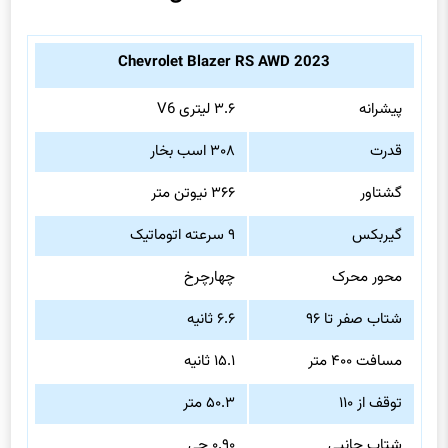
Chevrolet Blazer RS AWD 2023
پیشرانه
۳.۶ لیتری V6
قدرت
۳۰۸ اسب بخار
گشتاور
۳۶۶ نیوتن متر
گیربکس
۹ سرعته اتوماتیک
محور محرک
چهارچرخ
شتاب صفر تا ۹۶
۶.۶ ثانیه
مسافت ۴۰۰ متر
۱۵.۱ ثانیه
توقف از ۱۱۰
۵۰.۳ متر
شتاب جانبی
۰.۹۰ جی