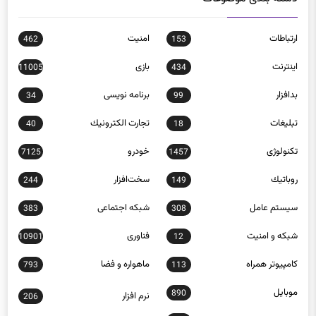
ارتباطات
امنيت
462
153
اينترنت
بازی
11005
434
بدافزار
برنامه نويسی
34
99
تبلیغات
تجارت الكترونيك
40
18
تکنولوژی
خودرو
7125
1457
روباتيك
سخت‌افزار
244
149
سيستم عامل
شبكه اجتماعی
383
308
شبكه و امنيت
فناوری
10901
12
كامپيوتر همراه
ماهواره و فضا
793
113
موبايل
890
نرم افزار
206