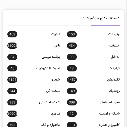
دسته بندی موضوعات
ارتباطات
امنيت
462
153
اينترنت
بازی
11005
434
بدافزار
برنامه نويسی
34
99
تبلیغات
تجارت الكترونيك
40
18
تکنولوژی
خودرو
7125
1457
روباتيك
سخت‌افزار
244
149
سيستم عامل
شبكه اجتماعی
383
308
شبكه و امنيت
فناوری
10901
12
كامپيوتر همراه
ماهواره و فضا
793
113
موبايل
890
نرم افزار
206