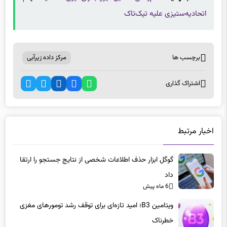
برچسب ها
مرکز داده زیرآبی
اشتراک گذاری
اخبار مرتبط
گوگل ابزار حذف اطلاعات شخصی از نتایج جستجو را ارتقا
داد
6 ماه پیش
ویتامین B3؛ امید تازه‌ای برای توقف رشد تومورهای مغزی
خطرناک
6 ماه پیش
جت‌های الکتریکی مرسدس-آام‌جی: شاسی‌بلندهای ۱۰۰۰