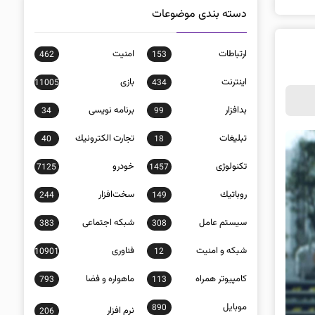
دسته بندی موضوعات
ارتباطات
امنيت
462
153
اينترنت
بازی
11005
434
بدافزار
برنامه نويسی
34
99
تبلیغات
تجارت الكترونيك
40
18
تکنولوژی
خودرو
7125
1457
روباتيك
سخت‌افزار
244
149
سيستم عامل
شبكه اجتماعی
383
308
شبكه و امنيت
فناوری
10901
12
كامپيوتر همراه
ماهواره و فضا
793
113
موبايل
890
نرم افزار
206