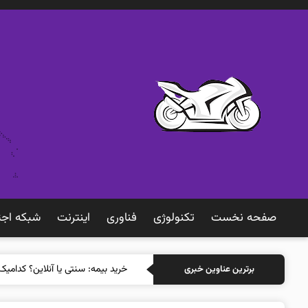
صفحه نخست
تکنولوژی
فناوری
اينترنت
شبكه اجت
خرید بیمه: سن
برترین عناوین خبری