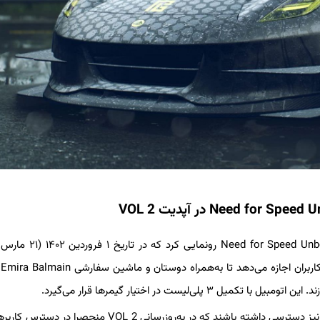
محتویات جدیدی را در دسترس بازیکن‌ها قرار می‌دهد. این آپدیت به کاربران اجازه می‌دهد تا به‌همراه د
مشترکین EA Play می‌توانند به اتومبیل Nissan Fairlady ZG 1971 نیز دسترسی داشته باشند که در به‌روزرسانی VOL 2