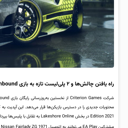
راه یافتن چالش‌ها و ۲ پلی‌لیست تازه به بازی Need for Speed Unbound در آپدیت VOL 2
Edition 2021 در بخش Lakeshore Online به تقابل با پلیس‌ها بپردازند. این اتومبیل با تکمیل ۳ پلی‌لیست در اختیار گیمرها قرار می‌گیرد.