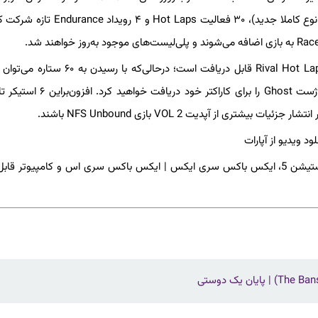
سرویس اشتراکی قرار می‌گیرد. شما می‌توانید در ۴۰ چالش روزانه (۱۵ نوع کاملا جدید)، ۳۰ فعالیت
یک جلوه رانندگی تازه با نام Bear Champ با دستیابی به ۳۰ امتیاز Rival Hot Lap قابل دریافت است؛ 
افکت رانندگی Hey May شد. اگر موفق به دریافت ۹۰ ستاره شوید، ژست Ghost را برای کار
ی از آپدیت VOL 2 بازی NFS Unbound باشند.
لود ویدیو از آپارات
بازی Need for Speed Unbound درحال‌حاضر در پلتفرم‌های پلی استیشن 5، ایکس باکس سری ایکس | ایکس باکس سری اس و کامپیوت