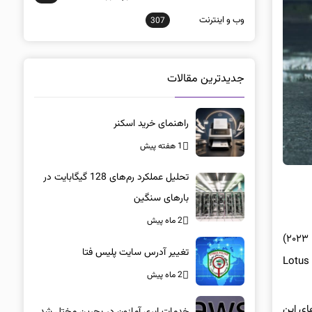
وب و اينترنت
307
جدیدترین مقالات
راهنمای خرید اسکنر
1 هفته پیش
تحلیل عملکرد رم‌های 128 گیگابایت در
بارهای سنگین
2 ماه پیش
شرکت Criterion Games از نخستین به‌روزرسانی رایگان بازی Need for Speed Unbound رونمایی کرد که در تاریخ ۱ فروردین ۱۴۰۲ (۲۱ مارس ۲۰۲۳)
تغییر آدرس سایت پلیس فتا
وستان و ماشین سفارشی Lotus Emira Balmain
2 ماه پیش
 منحصرا در دسترس کاربرهای این
خدمات ابری آمازون در بحرین مختل شد