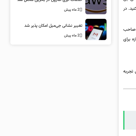
 Hot Laps و ۴ رویداد Endurance تازه شرکت کنید. در
2 ماه پیش
تغییر نشانی جی‌میل امکان پذیر شد
درحالی‌که با رسیدن به ۶۰ ستاره می‌توان صاحب
2 ماه پیش
اکتر خود دریافت خواهید کرد. افزون‌براین ۶ استیکر تازه برای
ر قابل تجربه