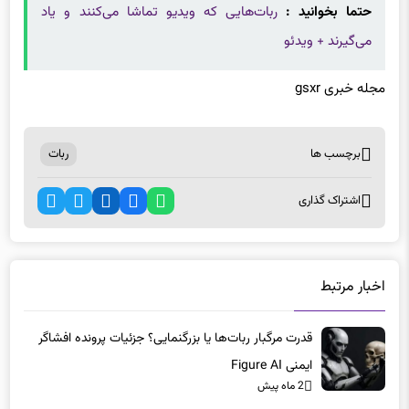
می‌گیرند + ویدئو
مجله خبری gsxr
برچسب ها
ربات
اشتراک گذاری
اخبار مرتبط
قدرت مرگبار ربات‌ها یا بزرگنمایی؟ جزئیات پرونده افشاگر
ایمنی Figure AI
2 ماه پیش
بازنشستگی ربات انسان‌نمای Figure 02 پس از تولید بیش