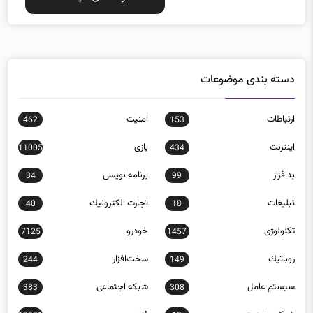
دسته بندی موضوعات
ارتباطات
امنيت
462
153
اينترنت
بازی
11005
434
بدافزار
برنامه نويسی
34
99
تبلیغات
تجارت الكترونيك
40
18
تکنولوژی
خودرو
7125
1457
روباتيك
سخت‌افزار
244
149
سيستم عامل
شبكه اجتماعی
383
308
شبكه و امنيت
فناوری
10901
12