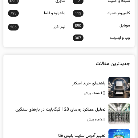
كامپيوتر همراه
ماهواره و فضا
793
113
موبايل
890
نرم افزار
206
وب و اينترنت
307
جدیدترین مقالات
راهنمای خرید اسکنر
1 هفته پیش
تحلیل عملکرد رم‌های 128 گیگابایت در بارهای سنگین
2 ماه پیش
تغییر آدرس سایت پلیس فتا
2 ماه پیش