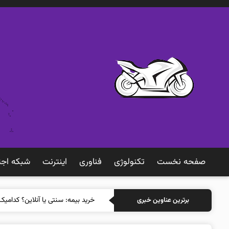
صفحه نخست
تکنولوژی
فناوری
اينترنت
شبكه اجت
خرید بیمه: سنتی
برترین عناوین خبری