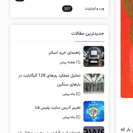
وب و اينترنت
307
جدیدترین مقالات
راهنمای خرید اسکنر
1 هفته پیش
تحلیل عملکرد رم‌های 128 گیگابایت در
بارهای سنگین
2 ماه پیش
تغییر آدرس سایت پلیس فتا
2 ماه پیش
بار که
خدمات ابری آمازون در بحرین مختل شد