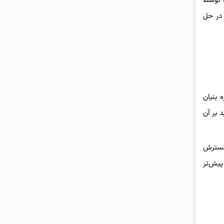
ا توسط
 در حل
 حوزه بنیان
 بر آن
 گسترش
پیش‌تر