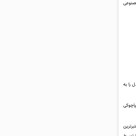
هوش مصنوعی
 مدل را به
و پاچوکی
وفق شد در فینال تور جهانی AtCoder، یکی از معتبرترین