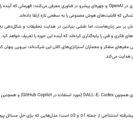
«سم آلتمن» بر صحنه ظاهر می‌شود، رسانه‌ها او را به‌عنوان نماد نوآوری در OpenAI و چهره‌ای پیشرو در فناوری معرفی می‌کنند؛ قهرمانی که 
کسانی که قابلیت‌های هوش مصنوعی را به سطحی تازه ارتقا داده‌اند.
 بر سر زبان‌هاست، اما نقشی بنیادین در هدایت تحقیقات و شکل‌دهی به
ه شمار می‌رود، چن و پاچوکی مغزهای متفکر و معماران استراتژی‌های کلان این شرکت‌اند؛ نیرویی پنهان
مارک چن، مدیر ارشد تحقیقات در OpenAI، هدایت پروژه‌های نوآورانه‌ای همچون DALL-E، Codex 
یاکوب پاچوکی نیز به‌عنوان دانشمند ارشد، مسئول طراحی مدل‌های پیشرفته استنتاجی از جمله o1 و o3 است؛ مدل‌هایی که برای