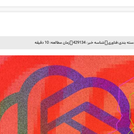
سته بندی:
فناوری
شناسه خبر: 429134
زمان مطالعه: 10 دقیقه