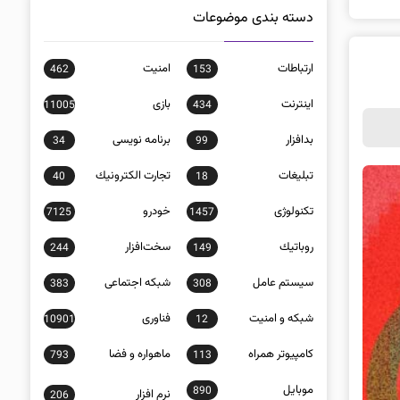
دسته بندی موضوعات
ارتباطات
امنيت
462
153
اينترنت
بازی
11005
434
بدافزار
برنامه نويسی
34
99
تبلیغات
تجارت الكترونيك
40
18
تکنولوژی
خودرو
7125
1457
روباتيك
سخت‌افزار
244
149
سيستم عامل
شبكه اجتماعی
383
308
شبكه و امنيت
فناوری
10901
12
كامپيوتر همراه
ماهواره و فضا
793
113
موبايل
890
نرم افزار
206