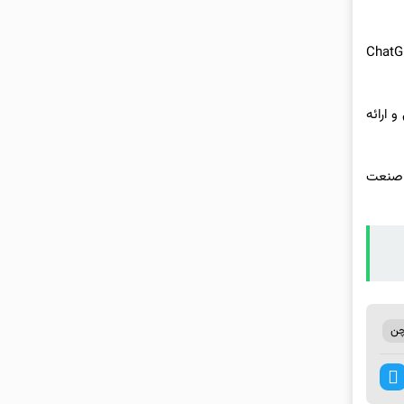
 بلکه به نیرویی تأثیرگذار در زندگی روزمره میلیون‌ها نفر تبدیل شده است. ابزارهایی همچون ChatGPT
 ارائه
ه صنعت
چن