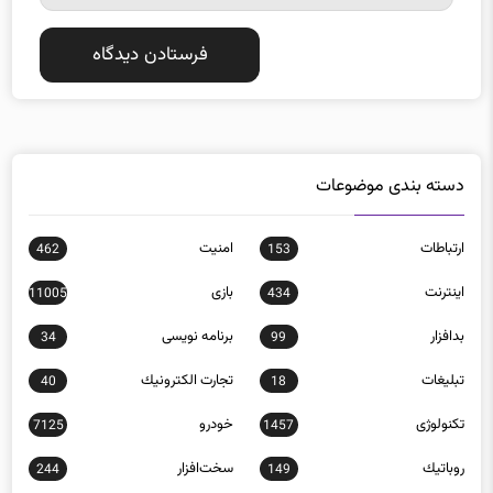
دسته بندی موضوعات
ارتباطات
امنيت
462
153
اينترنت
بازی
11005
434
بدافزار
برنامه نويسی
34
99
تبلیغات
تجارت الكترونيك
40
18
تکنولوژی
خودرو
7125
1457
روباتيك
سخت‌افزار
244
149