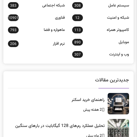
سيستم عامل
شبكه اجتماعی
383
308
شبكه و امنيت
فناوری
10901
12
كامپيوتر همراه
ماهواره و فضا
793
113
موبايل
890
نرم افزار
206
وب و اينترنت
307
جدیدترین مقالات
راهنمای خرید اسکنر
2 هفته پیش
تحلیل عملکرد رم‌های 128 گیگابایت در بارهای سنگین
2 ماه پیش