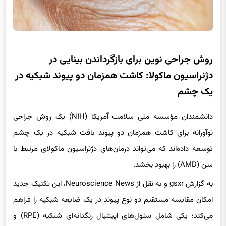
روش جراحی نوین برای بازگرداندن بینایی در
دژنراسیون ماکولا: کاشت همزمان دو پیوند شبکیه در
یک چشم
دانشمندان مؤسسه ملی سلامت آمریکا (NIH) یک روش جراحی
نوآورانه برای کاشت همزمان دو پیوند بافت شبکیه در یک چشم
توسعه داده‌اند که می‌تواند درمان‌های دژنراسیون ماکولای مرتبط با
سن (AMD) را بهبود بخشد.
به گزارش gsxr و به نقل از Neuroscience News، این تکنیک جدید
امکان مقایسه مستقیم دو نوع پیوند در یک ضایعه شبکیه را فراهم
می‌کند؛ یکی شامل سلول‌های اپیتلیال رنگدانه‌ای شبکیه (RPE) و
دیگری بدون این سلول‌ها، با استفاده از یک گیره جراحی ویژه که