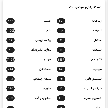
دسته بندی موضوعات
ارتباطات
امنيت
462
153
اينترنت
بازی
11005
434
بدافزار
برنامه نويسی
34
99
تبلیغات
تجارت الكترونيك
40
18
تکنولوژی
خودرو
7125
1457
روباتيك
سخت‌افزار
244
149
سيستم عامل
شبكه اجتماعی
383
308
شبكه و امنيت
فناوری
10901
12
كامپيوتر همراه
ماهواره و فضا
793
113
موبايل
890
نرم افزار
206