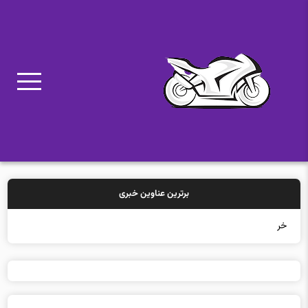
برترین عناوین خبری
خرید بیمه: س