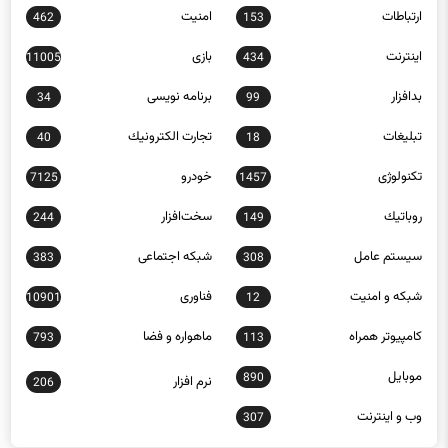
ارتباطات
امنيت
462
153
اينترنت
بازی
11005
434
بدافزار
برنامه نويسی
34
99
تبلیغات
تجارت الكترونيك
40
18
تکنولوژی
خودرو
7125
1457
روباتيك
سخت‌افزار
244
149
سيستم عامل
شبكه اجتماعی
383
308
شبكه و امنيت
فناوری
10901
12
كامپيوتر همراه
ماهواره و فضا
793
113
موبايل
890
نرم افزار
206
وب و اينترنت
307