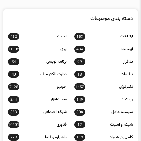
دسته بندی موضوعات
ارتباطات
امنيت
462
153
اينترنت
بازی
11005
434
بدافزار
برنامه نويسی
34
99
تبلیغات
تجارت الكترونيك
40
18
تکنولوژی
خودرو
7125
1457
روباتيك
سخت‌افزار
244
149
سيستم عامل
شبكه اجتماعی
383
308
شبكه و امنيت
فناوری
10901
12
كامپيوتر همراه
ماهواره و فضا
793
113
موبايل
890